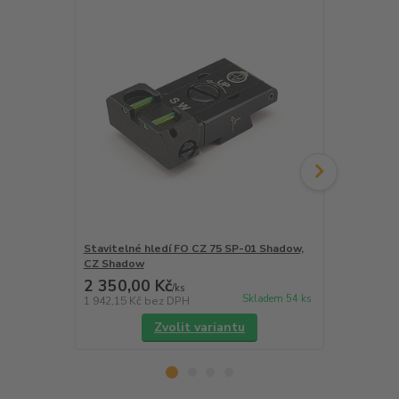
Stavitelné hledí FO CZ 75 SP-01 Shadow,
Stavitelné 
CZ Shadow
Shadow 2
2 350,00 Kč
1 956,00
/
ks
Skladem 54 ks
1 942,15 Kč
bez DPH
1 616,53 Kč
Zvolit variantu