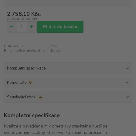
2 758,10 Kč
/
ks
2 279,42 Kč
bez DPH
Přidat do košíku
Číslo produktu:
116
Barva světlovodného vlákna:
Rudá
Kompletní specifikace
Komentáře
0
Související zboží
4
Kompletní specifikace
Kvalitní a osvědčené mikrometricky stavitelné hledí se
světlovodnými vlákny, které vyniká zejména precizním