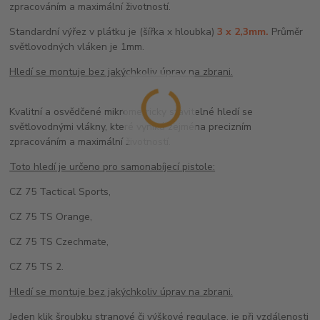
zpracováním a maximální životností.
Standardní výřez v plátku je (šířka x hloubka)
3 x 2,3mm.
Průměr
světlovodných vláken je 1mm.
Hledí se montuje bez jakýchkoliv úprav na zbrani.
Kvalitní a osvědčené mikrometricky stavitelné hledí se
světlovodnými vlákny, které vyniká zejména precizním
zpracováním a maximální životností.
Toto hledí je určeno pro samonabíjecí pistole:
CZ 75 Tactical Sports,
CZ 75 TS Orange,
CZ 75 TS Czechmate,
CZ 75 TS 2.
Hledí se montuje bez jakýchkoliv úprav na zbrani.
Jeden klik šroubku stranové či výškové regulace, je při vzdálenosti