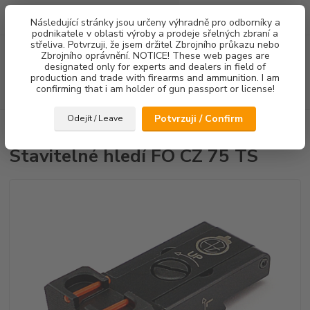
0
ks
Následující stránky jsou určeny výhradně pro odborníky a
za
0,00 Kč
podnikatele v oblasti výroby a prodeje sřelných zbraní a
střeliva. Potvrzuji, že jsem držitel Zbrojního průkazu nebo
Menu
Zbrojního oprávnění. NOTICE! These web pages are
designated only for experts and dealers in field of
production and trade with firearms and ammunition. I am
confirming that i am holder of gun passport or license!
Hledat
Potvrzuji / Confirm
Odejít / Leave
Úvod
Mířidla
Stavitelné hledí FO CZ 75 TS
Stavitelné hledí FO CZ 75 TS