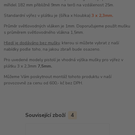
mířidel 182 mm přibližně 9mm na terči na vzdálenost 25m.
Standardní výřez v plátku je (šířka x hloubka)
3 x 2,3mm.
Průměr světlovodných vláken je 1mm. Doporučujeme použít mušku
s průměrem světlovodného vlákna 1,5mm.
Hledí je dodáváno bez mušky
, kterou si můžete vybrat z naší
nabídky podle toho, na jakou zbraň bude osazeno.
Pro uvedené modely pistolí je vhodná výška mušky pro výřez v
plátku 3 x 2,3mm
7
,5mm.
Můžeme Vám poskytnout montáž tohoto produktu v naší
provozovně za cenu od 600,- kč bez DPH.
Související zboží
4