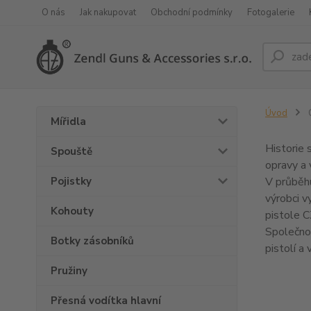
O nás
Jak nakupovat
Obchodní podmínky
Fotogalerie
Úvod
Mířidla
Historie 
Spouště
opravy a 
Pojistky
V průběhu
výrobci v
Kohouty
pistole C
Společnos
Botky zásobníků
pistolí a
Pružiny
Přesná vodítka hlavní