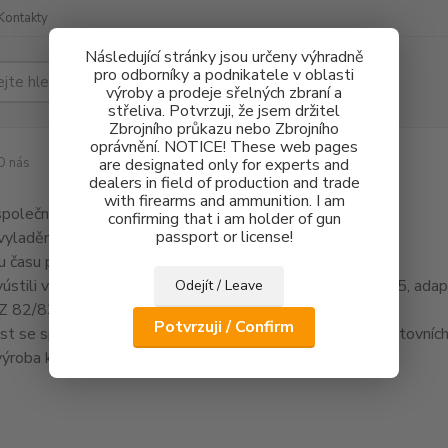
Kontakty
Následující stránky jsou určeny výhradně
pro odborníky a podnikatele v oblasti
Hledat
výroby a prodeje sřelných zbraní a
střeliva. Potvrzuji, že jsem držitel
Zbrojního průkazu nebo Zbrojního
oprávnění. NOTICE! These web pages
O nás
are designated only for experts and
dealers in field of production and trade
with firearms and ammunition. I am
společnosti sahá až do roku 1991. Začátky činnosti byly
confirming that i am holder of gun
passport or license!
vyladění loveckých pušek
.
 času převažovaly vývojové práce.
Spolupráce s místními
yústili v projekty jako Kadet - adaptér pro pistoli CZ 75/85, ada
Odejít / Leave
Z 82/83, pistole CZ 83 Jane a pistole ZP98 Kevin.
Potvrzuji / Confirm
t se specializuje na konstrukci a zakázkovou výrobu sportovníc
 výroba kvalitního příslušenství pro zbraně.