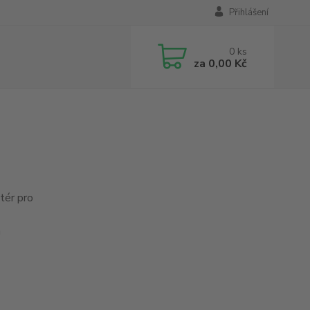
Přihlášení
0
ks
za
0,00 Kč
ptér pro
h