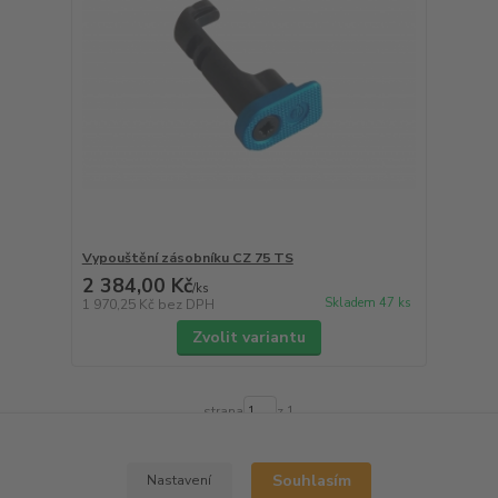
Vypouštění zásobníku CZ 75 TS
2 384,00 Kč
/
ks
Skladem 47 ks
1 970,25 Kč
bez DPH
Zvolit variantu
strana
z 1
Souhlasím
Nastavení