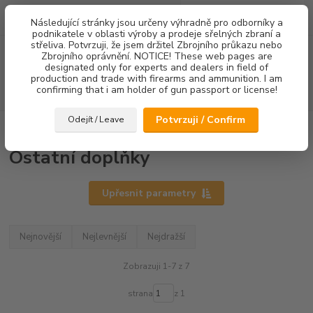
0
ks
Následující stránky jsou určeny výhradně pro odborníky a
za
0,00 Kč
podnikatele v oblasti výroby a prodeje sřelných zbraní a
střeliva. Potvrzuji, že jsem držitel Zbrojního průkazu nebo
Menu
Zbrojního oprávnění. NOTICE! These web pages are
designated only for experts and dealers in field of
production and trade with firearms and ammunition. I am
confirming that i am holder of gun passport or license!
Hledat
Potvrzuji / Confirm
Odejít / Leave
Úvod
Ostatní doplňky
Ostatní doplňky
Upřesnit parametry
Nejnovější
Nejlevnější
Nejdražší
Zobrazuji 1-7 z 7
strana
z 1