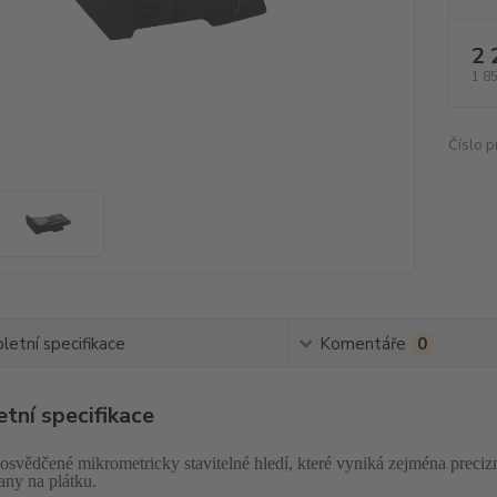
2 
1 8
Číslo p
etní specifikace
Komentáře
0
tní specifikace
 osvědčené mikrometricky stavitelné hledí, které vyniká zejména preci
any na plátku.