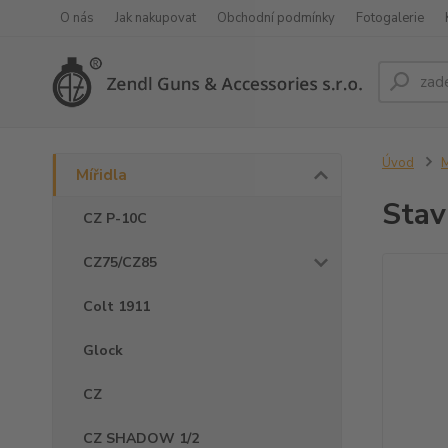
O nás
Jak nakupovat
Obchodní podmínky
Fotogalerie
Úvod
M
Mířidla
Stav
CZ P-10C
CZ75/CZ85
Colt 1911
Glock
CZ
CZ SHADOW 1/2