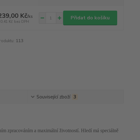
239,00 Kč
/
ks
Přidat do košíku
50,41 Kč
bez DPH
roduktu:
113
Související zboží
3
zním zpracováním a maximální životností. Hledí má speciálně