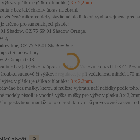
 výřez v plátku je (šířka x hloubka)
3 x 2,2mm
.
ontuje bez jakýchkoliv úprav na zbrani.
 osvědčené mikrometricky stavitelné hledí, které vyniká zejména preci
 je určeno pro samonabíjecí pistole:
-01 Shadow, CZ 75 SP-01 Shadow Orange,
w 2,
dow line, CZ 75 SP-01 Shadow line,
pact Shadow line,
w 2 Compact OR.
ontuje bez jakýchkoliv úprav na zbrani. Vyhovuje divizi I.P.S.C. Produ
 šroubku stranové či výškové regulace, je při vzdálenosti mířidel 170 
 výřez v plátku je (šířka x hloubka)
3 x 2,2mm
.
dodáváno bez mušky
, kterou si můžete vybrat z naší nabídky podle toho
né modely pistolí je vhodná výška mušky pro výřez v plátku 3 x 2,2m
m poskytnout montáž tohoto produktu v naší provozovně za cenu od
jící zboží
3