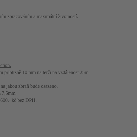
zním zpracováním a maximální životností.
ction.
mm přibližně 10 mm na terči na vzdálenost 25m.
, na jakou zbraň bude osazeno.
m 7,5mm.
 600,- kč bez DPH.