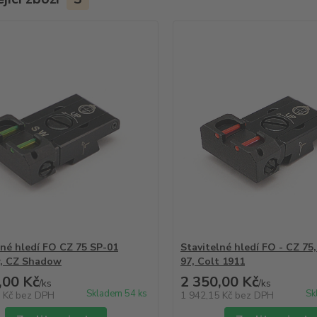
lné hledí FO CZ 75 SP-01
Stavitelné hledí FO - CZ 75
, CZ Shadow
97, Colt 1911
,00 Kč
2 350,00 Kč
/
ks
/
ks
Skladem 54 ks
Sk
5 Kč
bez DPH
1 942,15 Kč
bez DPH