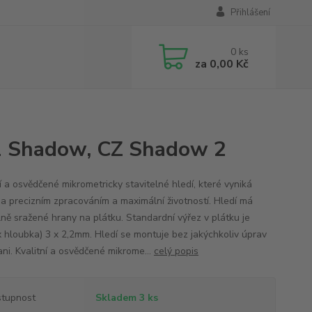
Přihlášení
0
ks
za
0,00 Kč
01 Shadow, CZ Shadow 2
í a osvědčené mikrometricky stavitelné hledí, které vyniká
a precizním zpracováním a maximální životností. Hledí má
lně sražené hrany na plátku. Standardní výřez v plátku je
 x hloubka) 3 x 2,2mm. Hledí se montuje bez jakýchkoliv úprav
ani. Kvalitní a osvědčené mikrome...
celý popis
tupnost
Skladem 3 ks