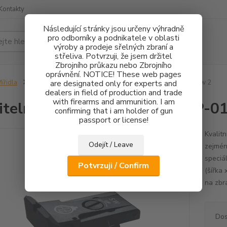
Kontakty
Následující stránky jsou určeny výhradně
pro odborníky a podnikatele v oblasti
Hledat
výroby a prodeje sřelných zbraní a
střeliva. Potvrzuji, že jsem držitel
Zbrojního průkazu nebo Zbrojního
oprávnění. NOTICE! These web pages
ířidla
Stavitelné hledí Special CZ 75 SP-01 Shadow, CZ Shadow 2
are designated only for experts and
dealers in field of production and trade
with firearms and ammunition. I am
itelné hledí Special CZ 75 SP-
confirming that i am holder of gun
passport or license!
Kvalitn
Odejít / Leave
zejmén
speciá
Potvrzuji / Confirm
(šířka
na zbr
Dos