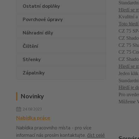
Standardní
Ostatní doplňky
Hledí se m
Kvalitní a
Povrchové úpravy
Toto hledí
CZ 75 SP
Náhradní díly
CZ Shado
CZ 75 Sha
Čištění
CZ 75 Com
Střenky
CZ Shado
Hledí se m
Zápalníky
Jeden klik
Standardní
Hledí je 
Pro uvede
Novinky
Můžeme Vá
24.08.2023
Nabídka práce
Nabídka pracovního místa - pro více
informací nás prosím kontaktujte.
číst celé
Souvise