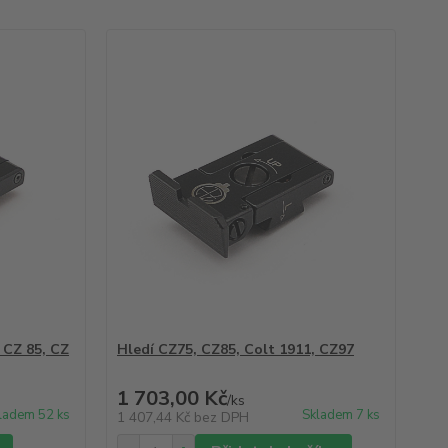
, CZ 85, CZ
Hledí CZ75, CZ85, Colt 1911, CZ97
1 703,00 Kč
/
ks
ladem 52 ks
Skladem 7 ks
1 407,44 Kč
bez DPH