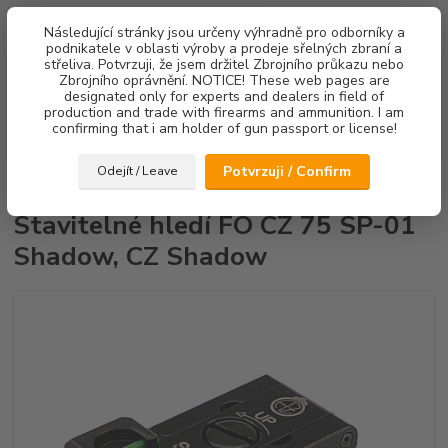
0
ks
Následující stránky jsou určeny výhradně pro odborníky a
za
0,00 Kč
podnikatele v oblasti výroby a prodeje sřelných zbraní a
střeliva. Potvrzuji, že jsem držitel Zbrojního průkazu nebo
Menu
Zbrojního oprávnění. NOTICE! These web pages are
designated only for experts and dealers in field of
production and trade with firearms and ammunition. I am
confirming that i am holder of gun passport or license!
Hledat
Potvrzuji / Confirm
Odejít / Leave
Úvod
Mířidla
Stavitelné hledí FO CZ 75 SP-01 Shadow, CZ Shadow
Stavitelné hledí FO CZ 75 SP-01
Shadow, CZ Shadow