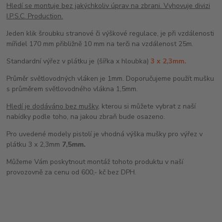
Hledí se montuje bez jakýchkoliv úprav na zbrani. Vyhovuje divizi
I.P.S.C. Production.
Jeden klik šroubku stranové či výškové regulace, je při vzdálenosti
mířidel 170 mm přibližně 10 mm na terči na vzdálenost 25m.
Standardní výřez v plátku je (šířka x hloubka)
3 x 2,3mm.
Průměr světlovodných vláken je 1mm. Doporučujeme použít mušku
s průměrem světlovodného vlákna 1,5mm.
Hledí je dodáváno bez mušky
, kterou si můžete vybrat z naší
nabídky podle toho, na jakou zbraň bude osazeno.
Pro uvedené modely pistolí je vhodná výška mušky pro výřez v
plátku 3 x 2,3mm
7,5mm.
Můžeme Vám poskytnout montáž tohoto produktu v naší
provozovně za cenu od 600,- kč bez DPH.