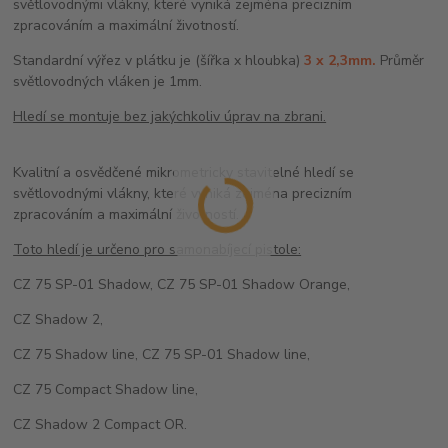
světlovodnými vlákny, které vyniká zejména precizním
zpracováním a maximální životností.
Standardní výřez v plátku je (šířka x hloubka)
3 x 2,3mm.
Průměr
světlovodných vláken je 1mm.
Hledí se montuje bez jakýchkoliv úprav na zbrani.
Kvalitní a osvědčené mikrometricky stavitelné hledí se
světlovodnými vlákny, které vyniká zejména precizním
zpracováním a maximální životností.
Toto hledí je určeno pro samonabíjecí pistole:
CZ 75 SP-01 Shadow, CZ 75 SP-01 Shadow Orange,
CZ Shadow 2,
CZ 75 Shadow line, CZ 75 SP-01 Shadow line,
CZ 75 Compact Shadow line,
CZ Shadow 2 Compact OR.