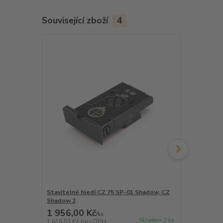
Související zboží
4
Stavitelné hledí CZ 75 SP-01 Shadow, CZ
Stavitelné h
Shadow 2
Shadow, CZ
1 956,00 Kč
2 239,00
/
ks
Skladem 3 ks
1 616,53 Kč
bez DPH
1 850,41 Kč