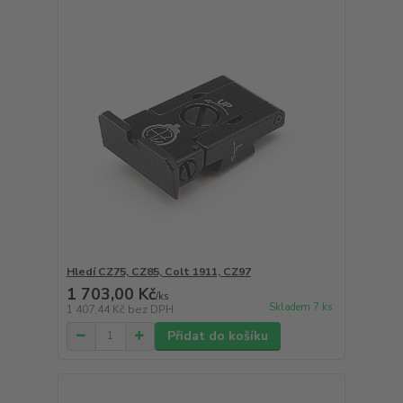
Hledí CZ75, CZ85, Colt 1911, CZ97
1 703,00 Kč
/
ks
Skladem 7 ks
1 407,44 Kč
bez DPH
Přidat do košíku