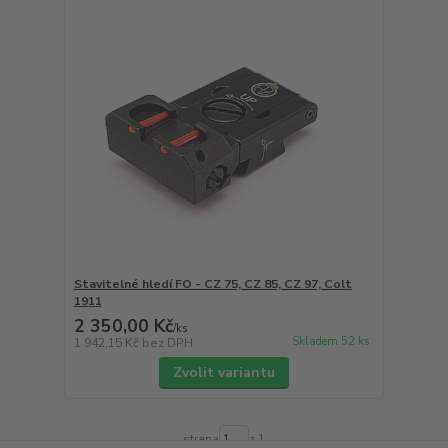
Stavitelné hledí FO - CZ 75, CZ 85, CZ 97, Colt
1911
2 350,00 Kč
/
ks
Skladem 52 ks
1 942,15 Kč
bez DPH
Zvolit variantu
strana
z 1