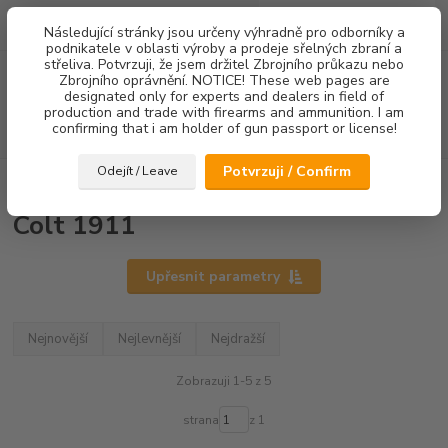
0
ks
Následující stránky jsou určeny výhradně pro odborníky a
za
0,00 Kč
podnikatele v oblasti výroby a prodeje sřelných zbraní a
střeliva. Potvrzuji, že jsem držitel Zbrojního průkazu nebo
Menu
Zbrojního oprávnění. NOTICE! These web pages are
designated only for experts and dealers in field of
production and trade with firearms and ammunition. I am
confirming that i am holder of gun passport or license!
Hledat
Potvrzuji / Confirm
Odejít / Leave
Úvod
Mířidla
Colt 1911
Colt 1911
Upřesnit parametry
Nejnovější
Nejlevnější
Nejdražší
Zobrazuji 1-5 z 5
strana
z 1