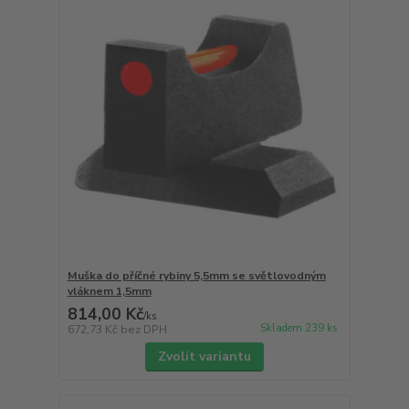
Muška do příčné rybiny 5,5mm se světlovodným
vláknem 1,5mm
814,00 Kč
/
ks
Skladem 239 ks
672,73 Kč
bez DPH
Zvolit variantu