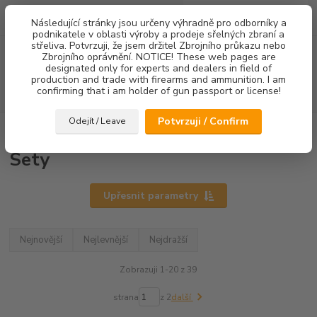
0
ks
Následující stránky jsou určeny výhradně pro odborníky a
za
0,00 Kč
podnikatele v oblasti výroby a prodeje sřelných zbraní a
střeliva. Potvrzuji, že jsem držitel Zbrojního průkazu nebo
Menu
Zbrojního oprávnění. NOTICE! These web pages are
designated only for experts and dealers in field of
production and trade with firearms and ammunition. I am
confirming that i am holder of gun passport or license!
Hledat
Potvrzuji / Confirm
Odejít / Leave
Úvod
Mířidla
CZ75/CZ85
Sety
Sety
Upřesnit parametry
Nejnovější
Nejlevnější
Nejdražší
Zobrazuji 1-20 z 39
strana
z 2
další