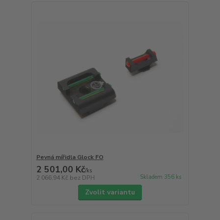
Pevná mířidla Glock FO
2 501,00 Kč
/
ks
Skladem 356 ks
2 066,94 Kč
bez DPH
Zvolit variantu