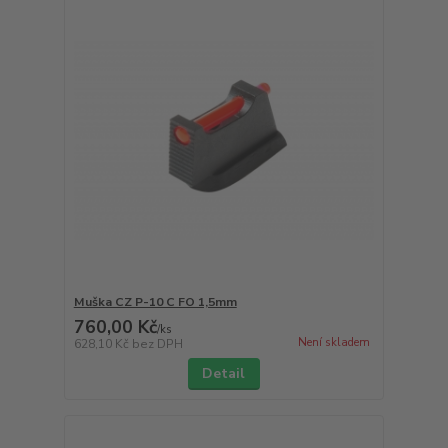
Muška CZ P-10 C FO 1,5mm
760,00 Kč
/
ks
Není skladem
628,10 Kč
bez DPH
Detail