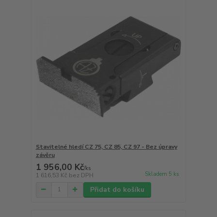
Stavitelné hledí CZ 75, CZ 85, CZ 97 - Bez úpravy
závěru
1 956,00 Kč
/
ks
Skladem 5 ks
1 616,53 Kč
bez DPH
Přidat do košíku