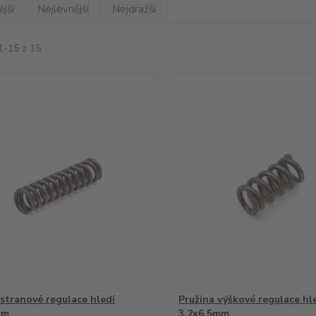
jší
Nejlevnější
Nejdražší
1-15 z 15
 stranové regulace hledí
Pružina výškové regulace hl
mm
3,2x6,5mm