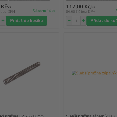
 Kč
117,00 Kč
/
ks
/
ks
Skladem 14 ks
č
bez DPH
96,69 Kč
bez DPH
Přidat do košíku
Přidat do ko
bicí pružina CZ 75 - 68mm
Slabší pružina zápalníku CZ