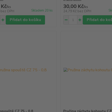
 Kč
30,00 Kč
/
ks
/
ks
Skladem 20 ks
Sk
č
bez DPH
24,79 Kč
bez DPH
Přidat do košíku
Přidat do ko
 spouště CZ 75 - 0,8
Pružina záchytu kohoutu CZ 