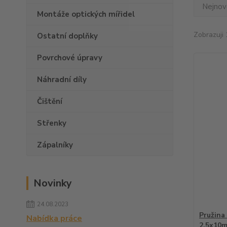
Nejnově
Montáže optických mířidel
Zobrazuji 
Ostatní doplňky
Povrchové úpravy
Náhradní díly
Čištění
Střenky
Zápalníky
Novinky
24.08.2023
Pružina
Nabídka práce
2,5x10