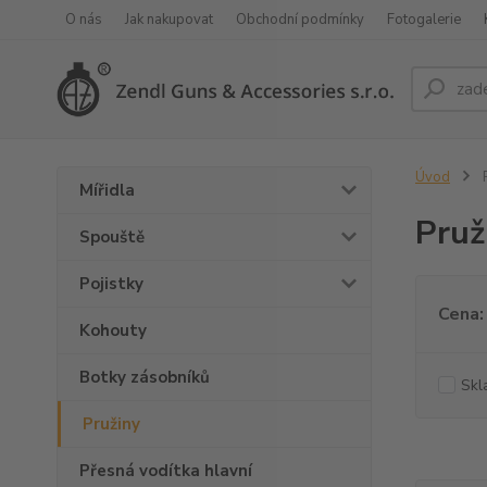
O nás
Jak nakupovat
Obchodní podmínky
Fotogalerie
Úvod
P
Mířidla
Pruž
Spouště
Pojistky
Cena:
Kohouty
Botky zásobníků
Skl
Pružiny
Přesná vodítka hlavní