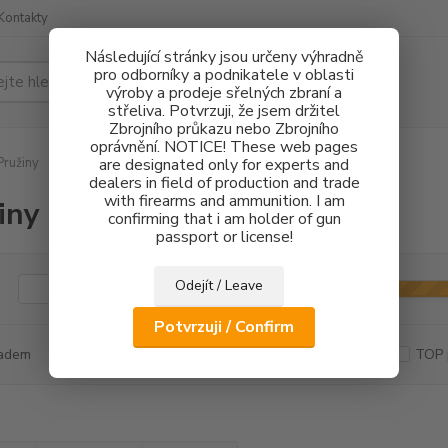
Kontakty
Následující stránky jsou určeny výhradně
pro odborníky a podnikatele v oblasti
Hledat
výroby a prodeje sřelných zbraní a
střeliva. Potvrzuji, že jsem držitel
Zbrojního průkazu nebo Zbrojního
oprávnění. NOTICE! These web pages
ružiny
are designated only for experts and
dealers in field of production and trade
with firearms and ammunition. I am
iny
confirming that i am holder of gun
passport or license!
Odejít / Leave
Kč
Od
Potvrzuji / Confirm
adem
Novinka
Akce
Doprava ZDARMA
TOP 