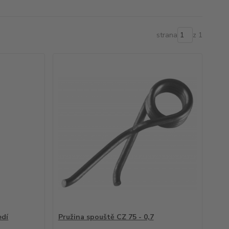
strana
z 1
edí
Pružina spouště CZ 75 - 0,7