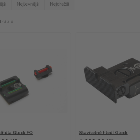
jší
Nejlevnější
Nejdražší
1-8 z 8
ířidla Glock FO
Stavitelné hledí Glock