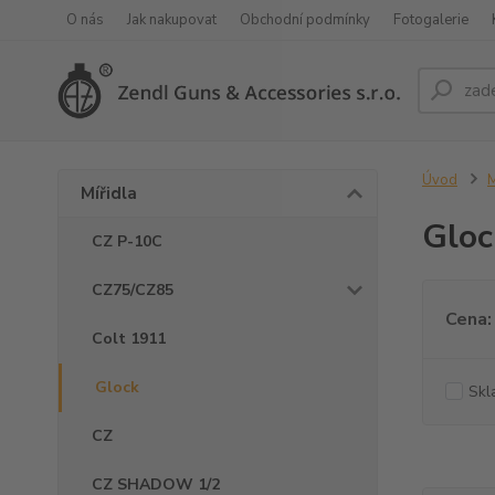
O nás
Jak nakupovat
Obchodní podmínky
Fotogalerie
Úvod
M
Mířidla
Gloc
CZ P-10C
CZ75/CZ85
Cena:
Colt 1911
Glock
Skl
CZ
CZ SHADOW 1/2