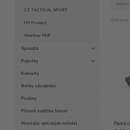
Nejnově
CZ TACTICAL SPORT
Zobrazuji 
HS Product
Walther PDP
Spouště
Pojistky
Kohouty
Botky zásobníků
Pružiny
Přesná vodítka hlavní
Montáže optických mířidel
Pevná m