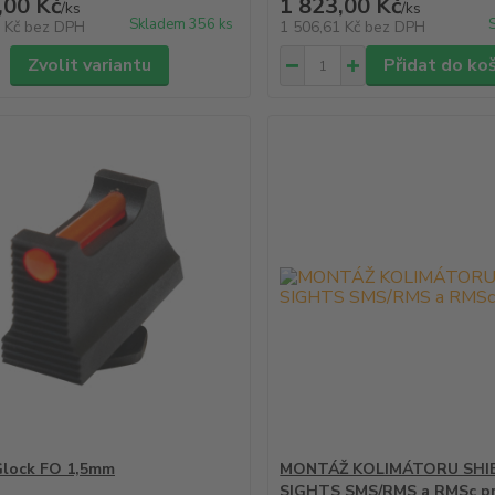
,00 Kč
1 823,00 Kč
/
ks
/
ks
Skladem 356 ks
4 Kč
bez DPH
1 506,61 Kč
bez DPH
Zvolit variantu
Přidat do ko
Glock FO 1,5mm
MONTÁŽ KOLIMÁTORU SHI
SIGHTS SMS/RMS a RMSc pr