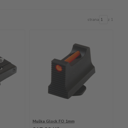
strana
z 1
Muška Glock FO 1mm