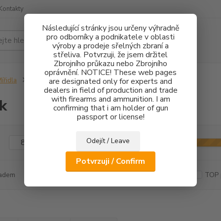
Kontakty
Následující stránky jsou určeny výhradně
pro odborníky a podnikatele v oblasti
Hledat
výroby a prodeje sřelných zbraní a
střeliva. Potvrzuji, že jsem držitel
Zbrojního průkazu nebo Zbrojního
oprávnění. NOTICE! These web pages
ířidla
Glock
are designated only for experts and
dealers in field of production and trade
with firearms and ammunition. I am
k
confirming that i am holder of gun
passport or license!
Odejít / Leave
Kč
Od
Potvrzuji / Confirm
adem
Novinka
Akce
Doprava ZDARMA
TOP 