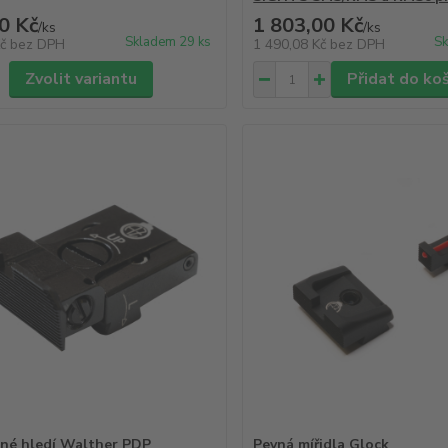
0 Kč
1 803,00 Kč
/
ks
/
ks
Skladem 29 ks
Sk
Kč
bez DPH
1 490,08 Kč
bez DPH
Zvolit variantu
Přidat do ko
lné hledí Walther PDP
Pevná mířidla Glock