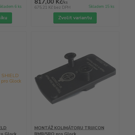
817,00 Kč
/
ks
Skladem 6 ks
Skladem 15 ks
675,21 Kč
bez DPH
šíku
Zvolit variantu
ELD
MONTÁŽ KOLIMÁTORU TRIJICON
o Glock
RMR/SRO pro Glock