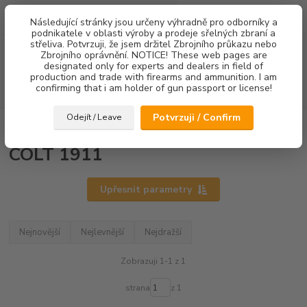
0
ks
Následující stránky jsou určeny výhradně pro odborníky a
za
0,00 Kč
podnikatele v oblasti výroby a prodeje sřelných zbraní a
střeliva. Potvrzuji, že jsem držitel Zbrojního průkazu nebo
Menu
Zbrojního oprávnění. NOTICE! These web pages are
designated only for experts and dealers in field of
production and trade with firearms and ammunition. I am
confirming that i am holder of gun passport or license!
Hledat
Potvrzuji / Confirm
Odejít / Leave
Úvod
Spouště
COLT 1911
COLT 1911
Upřesnit parametry
Nejnovější
Nejlevnější
Nejdražší
Zobrazuji 1-1 z 1
strana
z 1