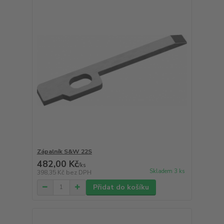
Zápalník S&W 22S
482,00 Kč
/
ks
Skladem 3 ks
398,35 Kč
bez DPH
Přidat do košíku