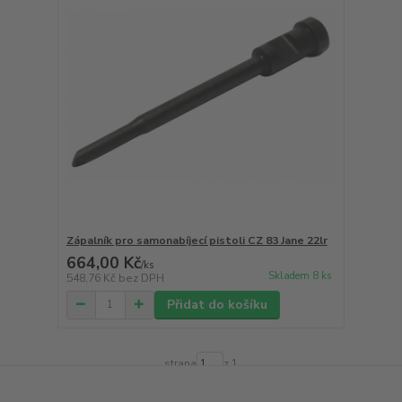
Zápalník pro samonabíjecí pistoli CZ 83 Jane 22lr
664,00 Kč
/
ks
Skladem 8 ks
548,76 Kč
bez DPH
Přidat do košíku
strana
z 1