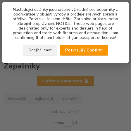
0
ks
Následující stránky jsou určeny výhradně pro odborníky a
za
0,00 Kč
podnikatele v oblasti výroby a prodeje sřelných zbraní a
střeliva. Potvrzuji, že jsem držitel Zbrojního průkazu nebo
Menu
Zbrojního oprávnění. NOTICE! These web pages are
designated only for experts and dealers in field of
production and trade with firearms and ammunition. I am
confirming that i am holder of gun passport or license!
Hledat
Potvrzuji / Confirm
Odejít / Leave
Úvod
Zápalníky
Zápalníky
Upřesnit parametry
Nejnovější
Nejlevnější
Nejdražší
Zobrazuji 1-4 z 4
strana
z 1