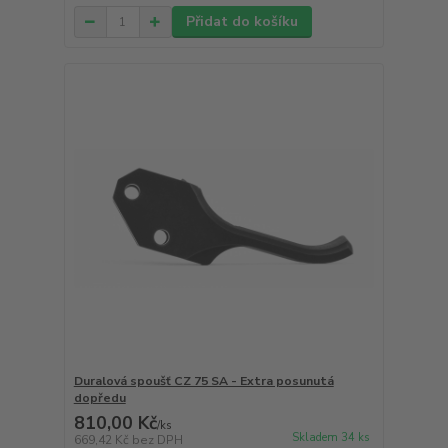
Přidat do košíku
Duralová spoušť CZ 75 SA - Extra posunutá
dopředu
810,00 Kč
/
ks
Skladem 34 ks
669,42 Kč
bez DPH