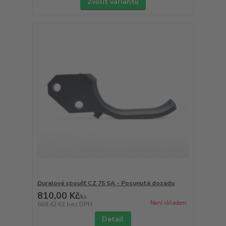
Zvolit variantu
Duralová spoušť CZ 75 SA - Posunutá dozadu
810,00 Kč
/
ks
Není skladem
669,42 Kč
bez DPH
Detail