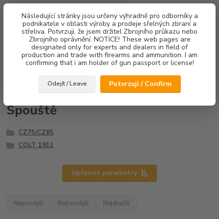
0
ks
Následující stránky jsou určeny výhradně pro odborníky a
za
0,00 Kč
podnikatele v oblasti výroby a prodeje sřelných zbraní a
střeliva. Potvrzuji, že jsem držitel Zbrojního průkazu nebo
Menu
Zbrojního oprávnění. NOTICE! These web pages are
designated only for experts and dealers in field of
production and trade with firearms and ammunition. I am
confirming that i am holder of gun passport or license!
Hledat
Potvrzuji / Confirm
Odejít / Leave
Úvod
Spouště
Spouště
CZ75/CZ85
COLT 1911
Upřesnit parametry
Nejnovější
Nejlevnější
Nejdražší