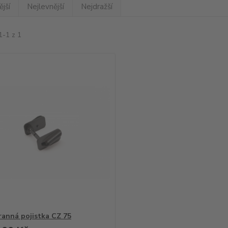
jší
Nejlevnější
Nejdražší
1-1 z 1
anná pojistka CZ 75