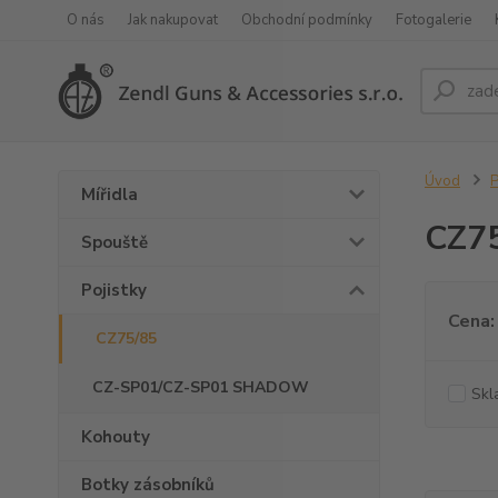
O nás
Jak nakupovat
Obchodní podmínky
Fotogalerie
Úvod
P
Mířidla
CZ7
Spouště
Pojistky
Cena:
CZ75/85
CZ-SP01/CZ-SP01 SHADOW
Skl
Kohouty
Botky zásobníků