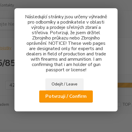
Kontakty
Následující stránky jsou určeny výhradně
pro odborníky a podnikatele v oblasti
Hledat
výroby a prodeje sřelných zbraní a
střeliva. Potvrzuji, že jsem držitel
Zbrojního průkazu nebo Zbrojního
oprávnění. NOTICE! These web pages
ojistky
CZ75/85
are designated only for experts and
dealers in field of production and trade
with firearms and ammunition. I am
5/85
confirming that i am holder of gun
passport or license!
Odejít / Leave
Kč
Od
Potvrzuji / Confirm
adem
Novinka
Akce
Doprava ZDARMA
TOP 