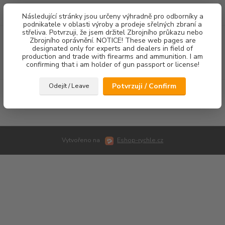
0
ks
Následující stránky jsou určeny výhradně pro odborníky a
za
0,00 Kč
podnikatele v oblasti výroby a prodeje sřelných zbraní a
střeliva. Potvrzuji, že jsem držitel Zbrojního průkazu nebo
Menu
Zbrojního oprávnění. NOTICE! These web pages are
designated only for experts and dealers in field of
production and trade with firearms and ammunition. I am
confirming that i am holder of gun passport or license!
Hledat
Potvrzuji / Confirm
Odejít / Leave
Úvod
Fotogalerie
Vytvořeno na
Eshop-rychle.cz