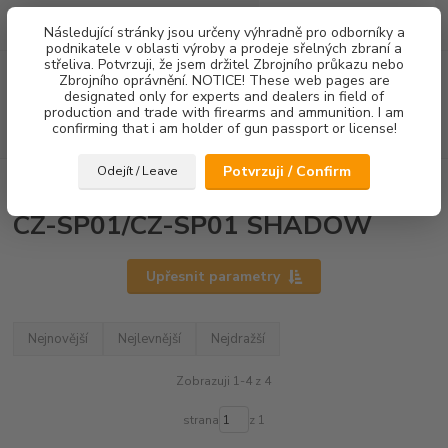
0
ks
Následující stránky jsou určeny výhradně pro odborníky a
za
0,00 Kč
podnikatele v oblasti výroby a prodeje sřelných zbraní a
střeliva. Potvrzuji, že jsem držitel Zbrojního průkazu nebo
Menu
Zbrojního oprávnění. NOTICE! These web pages are
designated only for experts and dealers in field of
production and trade with firearms and ammunition. I am
confirming that i am holder of gun passport or license!
Hledat
Potvrzuji / Confirm
Odejít / Leave
Úvod
Pojistky
CZ-SP01/CZ-SP01 SHADOW
CZ-SP01/CZ-SP01 SHADOW
Upřesnit parametry
Nejnovější
Nejlevnější
Nejdražší
Zobrazuji 1-4 z 4
strana
z 1