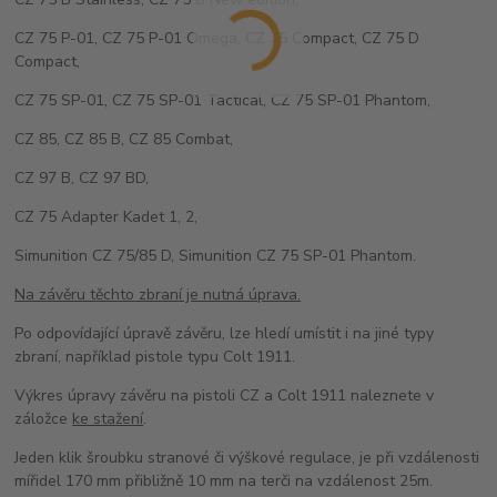
CZ 75 P-01, CZ 75 P-01 Omega, CZ 75 Compact, CZ 75 D
Compact,
CZ 75 SP-01, CZ 75 SP-01 Tactical, CZ 75 SP-01 Phantom,
CZ 85, CZ 85 B, CZ 85 Combat,
CZ 97 B, CZ 97 BD,
CZ 75 Adapter Kadet 1, 2,
Simunition CZ 75/85 D, Simunition CZ 75 SP-01 Phantom.
Na závěru těchto zbraní je nutná úprava.
Po odpovídající úpravě závěru, lze hledí umístit i na jiné typy
zbraní, například pistole typu Colt 1911.
Výkres úpravy závěru na pistoli CZ a Colt 1911 naleznete v
záložce
ke stažení
.
Jeden klik šroubku stranové či výškové regulace, je při vzdálenosti
mířidel 170 mm přibližně 10 mm na terči na vzdálenost 25m.