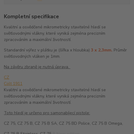
Kompletní specifikace
Kvalitní a osvědčené mikrometricky stavitelné hledí se
světlovodnými vlákny, které vyniká zejména precizním
zpracováním a maximální životností.
Standardní výřez v plátku je (šířka x hloubka)
3 x 2,3mm.
Průměr
světlovodných vláken je 1mm.
Na závěru zbraně je nutná úprava.
CZ
Colt 1911
Kvalitní a osvědčené mikrometricky stavitelné hledí se
světlovodnými vlákny, které vyniká zejména precizním
zpracováním a maximální životností.
Toto hledí je určeno pro samonabíjecí pistole:
CZ 75, CZ 75 B, CZ 75 B SA, CZ 75 BD Police, CZ 75 B Omega,
CZ 75 B Stainless, CZ 75 B New edition,