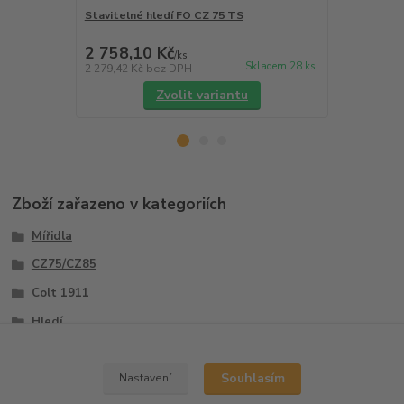
Stavitelné hledí FO CZ 75 TS
Stavitelné 
2 758,10 Kč
2 356,67
/
ks
Skladem 28 ks
2 279,42 Kč
bez DPH
1 947,66 Kč
Zvolit variantu
Zboží zařazeno v kategoriích
Mířidla
CZ75/CZ85
Colt 1911
Hledí
Sety
Souhlasím
Nastavení