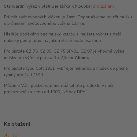
Standardní výřez v plátku je (šířka x hloubka)
3 x 2,3mm
.
Průměr světlovodných vláken je 1mm. Doporučujeme použít mušku
s průměrem světlovodného vlákna 1,5mm.
Hledí je dodáváno bez mušky
, kterou si můžete vybrat z naší
nabídky podle toho, na jakou zbraň bude osazeno.
Pro pistole CZ 75, CZ 85, CZ 75 SP-01, CZ 97 je vhodná výška
mušky pro výřez v plátku 3 x 2,3mm
7,5mm.
Pro pistole typu Colt 1911, vybírejte některou z mušek do příčné
rybiny pro Colt 1911.
Můžeme Vám poskytnout montáž tohoto produktu v naší
provozovně za cenu od 1000,- kč bez DPH.
Ke stažení
CZ