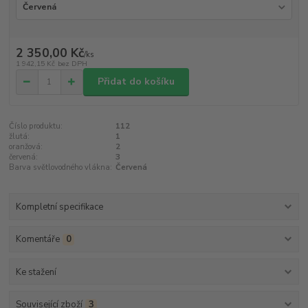
2 350,00 Kč
/
ks
1 942,15 Kč
bez DPH
Přidat do košíku
Číslo produktu:
112
žlutá:
1
oranžová:
2
červená:
3
Barva světlovodného vlákna:
Červená
Kompletní specifikace
Komentáře
0
Ke stažení
Související zboží
3