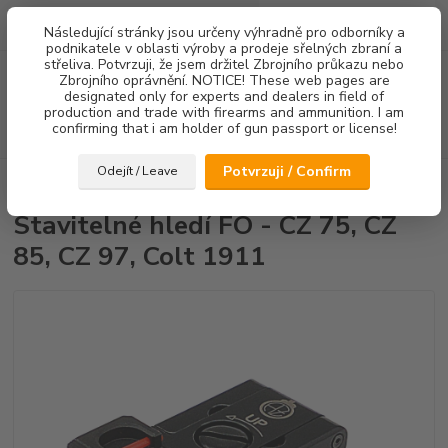
0
ks
Následující stránky jsou určeny výhradně pro odborníky a
za
0,00 Kč
podnikatele v oblasti výroby a prodeje sřelných zbraní a
střeliva. Potvrzuji, že jsem držitel Zbrojního průkazu nebo
Menu
Zbrojního oprávnění. NOTICE! These web pages are
designated only for experts and dealers in field of
production and trade with firearms and ammunition. I am
confirming that i am holder of gun passport or license!
Hledat
Potvrzuji / Confirm
Odejít / Leave
Úvod
Mířidla
Stavitelné hledí FO - CZ 75, CZ 85, CZ 97, Colt 1911
Stavitelné hledí FO - CZ 75, CZ
85, CZ 97, Colt 1911