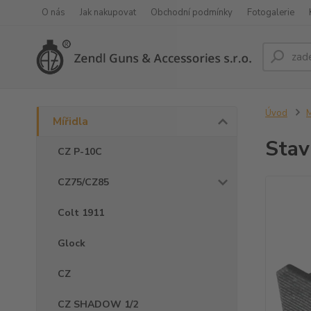
O nás
Jak nakupovat
Obchodní podmínky
Fotogalerie
Úvod
M
Mířidla
Stav
CZ P-10C
CZ75/CZ85
Colt 1911
Glock
CZ
CZ SHADOW 1/2