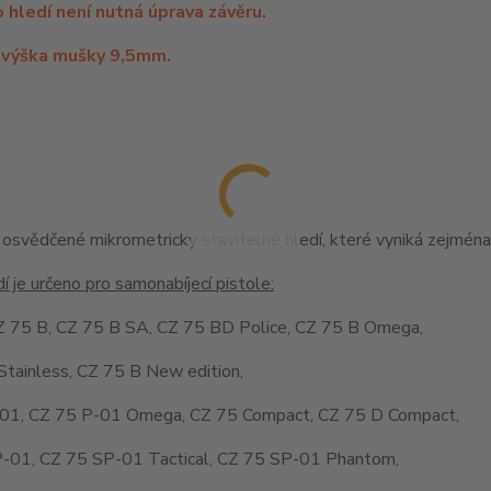
 hledí není nutná úprava závěru.
 výška mušky 9,5mm.
a osvědčené mikrometricky stavitelné hledí, které vyniká zejména
í je určeno pro samonabíjecí pistole:
Z 75 B, CZ 75 B SA, CZ 75 BD Police, CZ 75 B Omega,
Stainless, CZ 75 B New edition,
01, CZ 75 P-01 Omega, CZ 75 Compact, CZ 75 D Compact,
-01, CZ 75 SP-01 Tactical, CZ 75 SP-01 Phantom,