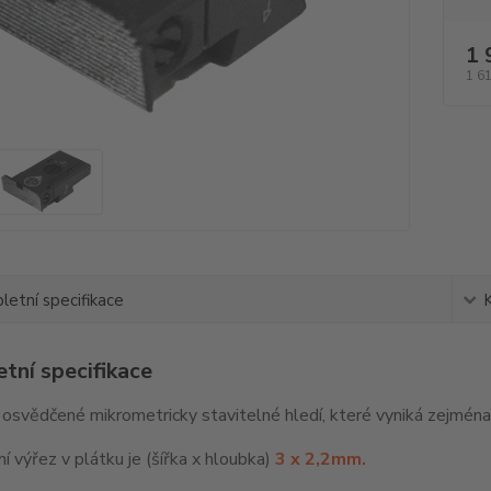
1 
1 6
etní specifikace
tní specifikace
a osvědčené mikrometricky stavitelné hledí, které vyniká zejména
í výřez v plátku je (šířka x hloubka)
3 x 2,2mm.