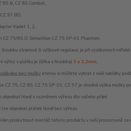
Z 85 B, CZ 85 Combat,
 CZ 97 BD,
apter Kadet 1, 2,
on CZ 75/85 D, Simunition CZ 75 SP-01 Phantom.
k šroubku stranové či výškové regulace, je při vzdálenosti míři
í výřez v plátku je (šířka x hloubka)
3 x 2,2mm.
 dodáváno bez mušky
, kterou si můžete vybrat z naší nabídky pod
ole CZ 75, CZ 85, CZ 75 SP-01, CZ 97 je vhodná výška mušky p
 objednat hledí s rozměrem výřezu dle vašeho přání.
 lze objednat plátek hledí bez výřezu.
ám poskytnout montáž tohoto produktu v naší provozovně za c