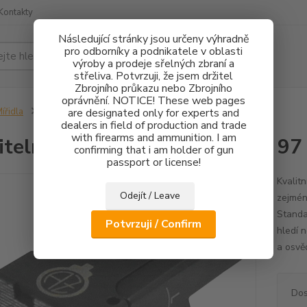
Kontakty
Následující stránky jsou určeny výhradně
pro odborníky a podnikatele v oblasti
Hledat
výroby a prodeje sřelných zbraní a
střeliva. Potvrzuji, že jsem držitel
Zbrojního průkazu nebo Zbrojního
oprávnění. NOTICE! These web pages
ířidla
Stavitelné hledí CZ 75, CZ 85, CZ 97 - Bez úpravy závěru
are designated only for experts and
dealers in field of production and trade
with firearms and ammunition. I am
itelné hledí CZ 75, CZ 85, CZ 97
confirming that i am holder of gun
passport or license!
Kvalitn
Odejít / Leave
zejmén
Standa
Potvrzuji / Confirm
hledí 
a osvě
Dos