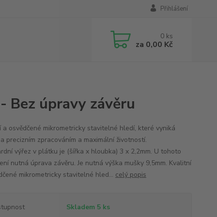
Přihlášení
0
ks
za
0,00 Kč
 - Bez úpravy závěru
í a osvědčené mikrometricky stavitelné hledí, které vyniká
a precizním zpracováním a maximální životností.
rdní výřez v plátku je (šířka x hloubka) 3 x 2,2mm. U tohoto
není nutná úprava závěru. Je nutná výška mušky 9,5mm. Kvalitní
dčené mikrometricky stavitelné hled...
celý popis
tupnost
Skladem 5 ks