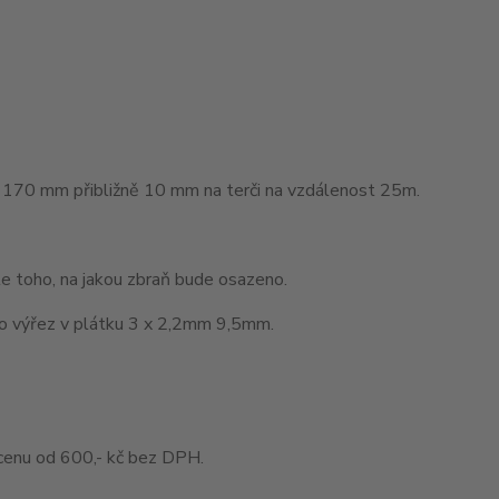
del 170 mm přibližně 10 mm na terči na vzdálenost 25m.
le toho, na jakou zbraň bude osazeno.
ro výřez v plátku 3 x 2,2mm 9,5mm.
enu od 600,- kč bez DPH.