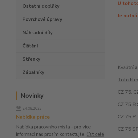
U tohoto
Ostatní doplňky
Je nutná
Povrchové úpravy
Náhradní díly
Čištění
Střenky
Kvalitní 
Zápalníky
Toto hled
CZ 75, C
Novinky
CZ 75 B 
24.08.2023
CZ 75 P-
Nabídka práce
Nabídka pracovního místa - pro více
CZ 75 SP
informací nás prosím kontaktujte.
číst celé