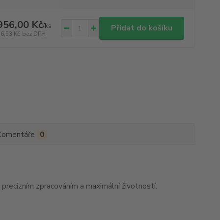
956,00 Kč
/
ks
Přidat do košíku
16,53 Kč
bez DPH
Komentáře
0
 precizním zpracováním a maximální životností.