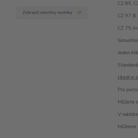
CZ 85, C
Zobrazit všechny novinky
CZ 97 B,
CZ 75 Ad
Simuniti
Jeden kli
Standardn
Hledí je
Pro pist
Můžete si
V nabídce
Můžeme V