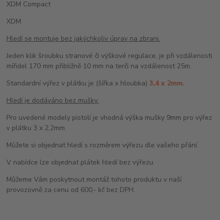
XDM Compact
XDM
Hledí se montuje bez jakýchkoliv úprav na zbrani.
Jeden klik šroubku stranové či výškové regulace, je při vzdálenosti
mířidel 170 mm přibližně 10 mm na terči na vzdálenost 25m.
Standardní výřez v plátku je (šířka x hloubka)
3,4 x 2mm.
Hledí je dodáváno bez mušky.
Pro uvedené modely pistolí je vhodná výška mušky 9mm pro výřez
v plátku 3 x 2,2mm.
Můžete si objednat hledí s rozměrem výřezu dle vašeho přání.
V nabídce lze objednat plátek hledí bez výřezu.
Můžeme Vám poskytnout montáž tohoto produktu v naší
provozovně za cenu od 600,- kč bez DPH.