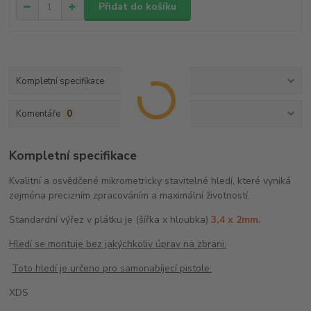
Přidat do košíku
Kompletní specifikace
Komentáře
0
Kompletní specifikace
Kvalitní a osvědčené mikrometricky stavitelné hledí, které vyniká
zejména precizním zpracováním a maximální životností.
Standardní výřez v plátku je (šířka x hloubka)
3,4 x 2mm.
Hledí se montuje bez jakýchkoliv úprav na zbrani.
Toto hledí je určeno pro samonabíjecí pistole:
XDS