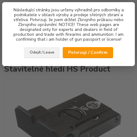
0
ks
Následující stránky jsou určeny výhradně pro odborníky a
za
0,00 Kč
podnikatele v oblasti výroby a prodeje sřelných zbraní a
střeliva. Potvrzuji, že jsem držitel Zbrojního průkazu nebo
Menu
Zbrojního oprávnění. NOTICE! These web pages are
designated only for experts and dealers in field of
production and trade with firearms and ammunition. I am
confirming that i am holder of gun passport or license!
Hledat
Potvrzuji / Confirm
Odejít / Leave
Úvod
Mířidla
Stavitelné hledí HS Product
Stavitelné hledí HS Product