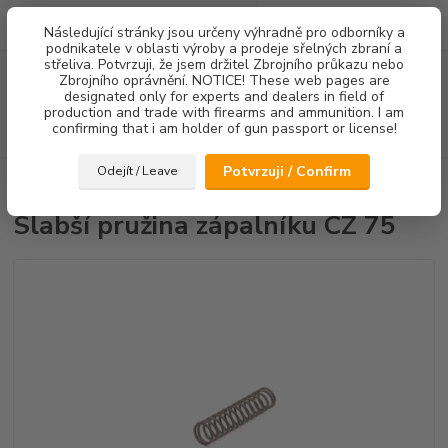
0
ks
Následující stránky jsou určeny výhradně pro odborníky a
za
0,00 Kč
podnikatele v oblasti výroby a prodeje sřelných zbraní a
střeliva. Potvrzuji, že jsem držitel Zbrojního průkazu nebo
Menu
Zbrojního oprávnění. NOTICE! These web pages are
designated only for experts and dealers in field of
production and trade with firearms and ammunition. I am
confirming that i am holder of gun passport or license!
Hledat
Potvrzuji / Confirm
Odejít / Leave
Úvod
Pružiny
Slabší pružina zápalníku CZ 75
Slabší pružina zápalníku CZ 75