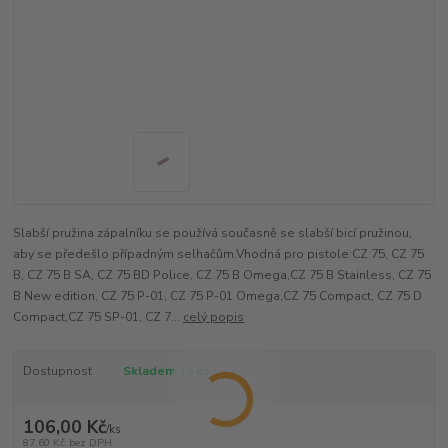
Slabší pružina zápalníku se používá současně se slabší bicí pružinou,
aby se předešlo případným selhačům.Vhodná pro pistole:CZ 75, CZ 75
B, CZ 75 B SA, CZ 75 BD Police, CZ 75 B Omega,CZ 75 B Stainless, CZ 75
B New edition, CZ 75 P-01, CZ 75 P-01 Omega,CZ 75 Compact, CZ 75 D
Compact,CZ 75 SP-01, CZ 7...
celý popis
Dostupnost
Skladem 13 ks
106,00 Kč
/
ks
87,60 Kč
bez DPH