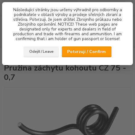
0
ks
Následující stránky jsou určeny výhradně pro odborníky a
za
0,00 Kč
podnikatele v oblasti výroby a prodeje sřelných zbraní a
střeliva. Potvrzuji, že jsem držitel Zbrojního průkazu nebo
Menu
Zbrojního oprávnění. NOTICE! These web pages are
designated only for experts and dealers in field of
production and trade with firearms and ammunition. I am
confirming that i am holder of gun passport or license!
Hledat
Potvrzuji / Confirm
Odejít / Leave
Úvod
Pružiny
Pružina záchytu kohoutu CZ 75 - 0,7
Pružina záchytu kohoutu CZ 75 -
0,7