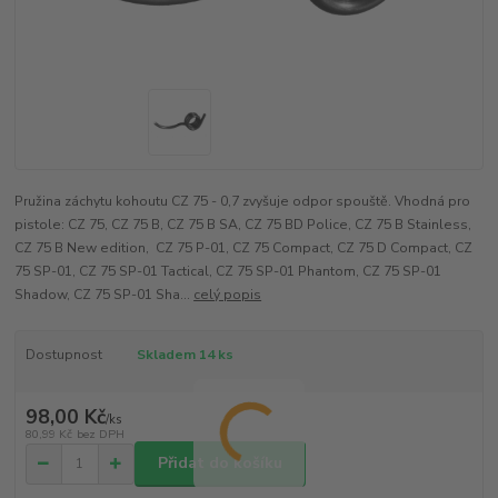
Pružina záchytu kohoutu CZ 75 - 0,7 zvyšuje odpor spouště. Vhodná pro
pistole: CZ 75, CZ 75 B, CZ 75 B SA, CZ 75 BD Police, CZ 75 B Stainless,
CZ 75 B New edition, CZ 75 P-01, CZ 75 Compact, CZ 75 D Compact, CZ
75 SP-01, CZ 75 SP-01 Tactical, CZ 75 SP-01 Phantom, CZ 75 SP-01
Shadow, CZ 75 SP-01 Sha...
celý popis
Dostupnost
Skladem 14 ks
98,00 Kč
/
ks
80,99 Kč
bez DPH
Přidat do košíku