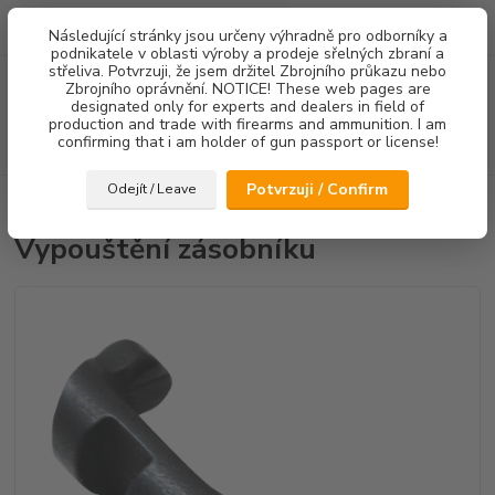
0
ks
Následující stránky jsou určeny výhradně pro odborníky a
za
0,00 Kč
podnikatele v oblasti výroby a prodeje sřelných zbraní a
střeliva. Potvrzuji, že jsem držitel Zbrojního průkazu nebo
Menu
Zbrojního oprávnění. NOTICE! These web pages are
designated only for experts and dealers in field of
production and trade with firearms and ammunition. I am
confirming that i am holder of gun passport or license!
Hledat
Potvrzuji / Confirm
Odejít / Leave
Úvod
Ostatní doplňky
Vypouštění zásobníku
Vypouštění zásobníku