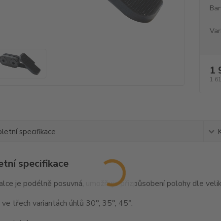
Bar
Var
1 
1 6
etní specifikace
tní specifikace
lce je podélně posuvná, umožňuje přizpůsobení polohy dle veliko
ve třech variantách úhlů 30°, 35°, 45°.