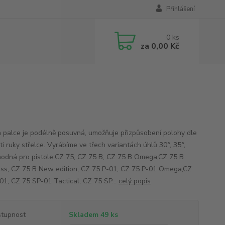
Přihlášení
0
ks
za
0,00 Kč
 palce je podélně posuvná, umožňuje přizpůsobení polohy dle
ti ruky střelce. Vyrábíme ve třech variantách úhlů 30°, 35°,
hodná pro pistole:CZ 75, CZ 75 B, CZ 75 B Omega,CZ 75 B
ess, CZ 75 B New edition, CZ 75 P-01, CZ 75 P-01 Omega,CZ
01, CZ 75 SP-01 Tactical, CZ 75 SP...
celý popis
tupnost
Skladem 49 ks