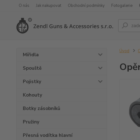
O nás
Jak nakupovat
Obchodní podmínky
Fotogalerie
Úvod
O
Mířidla
Opěr
Spouště
Pojistky
Kohouty
Botky zásobníků
Pružiny
Přesná vodítka hlavní