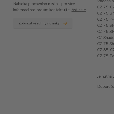
Vhodná pr
Nabídka pracovního místa - pro více
CZ 75, C
informací nás prosím kontaktujte.
číst celé
CZ 75 B 
CZ 75 P-
Zobrazit všechny novinky
CZ 75 SP
CZ 75 SP
CZ Shado
CZ 75 Sh
CZ 85, C
CZ 75 Tac
Je nutná 
Doporuču