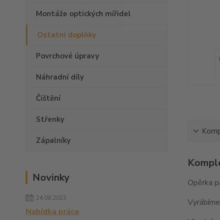
Montáže optických mířidel
Ostatní doplňky
Povrchové úpravy
Náhradní díly
Čištění
Střenky
Kompl
Zápalníky
Komple
Novinky
Opěrka pa
24.08.2023
Vyrábíme 
Nabídka práce