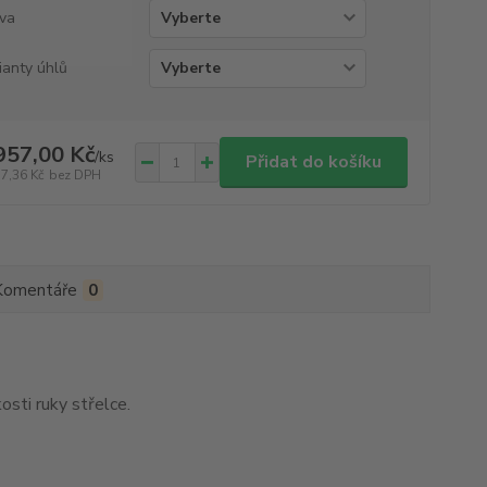
va
ianty úhlů
957,00 Kč
/
ks
Přidat do košíku
17,36 Kč
bez DPH
Komentáře
0
sti ruky střelce.