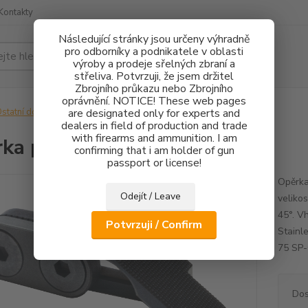
Kontakty
Následující stránky jsou určeny výhradně
pro odborníky a podnikatele v oblasti
Hledat
výroby a prodeje sřelných zbraní a
střeliva. Potvrzuji, že jsem držitel
Zbrojního průkazu nebo Zbrojního
oprávnění. NOTICE! These web pages
statní doplňky
are designated only for experts and
Opěrka palce CZ 75
dealers in field of production and trade
with firearms and ammunition. I am
ka palce CZ 75
confirming that i am holder of gun
passport or license!
Opěrka
Odejít / Leave
velikos
45°. V
Potvrzuji / Confirm
Stainl
75 SP-
Dos