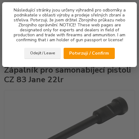
0
ks
Následující stránky jsou určeny výhradně pro odborníky a
za
0,00 Kč
podnikatele v oblasti výroby a prodeje sřelných zbraní a
střeliva. Potvrzuji, že jsem držitel Zbrojního průkazu nebo
Menu
Zbrojního oprávnění. NOTICE! These web pages are
designated only for experts and dealers in field of
production and trade with firearms and ammunition. I am
confirming that i am holder of gun passport or license!
Hledat
Potvrzuji / Confirm
Odejít / Leave
Úvod
Zápalníky
Zápalník pro samonabíjecí pistoli CZ 83 Jane 22lr
Zápalník pro samonabíjecí pistoli
CZ 83 Jane 22lr