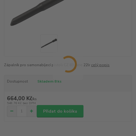
Zápalník pro samonabíjecí pistoli CZ 83 Jane 22lr
celý popis
Dostupnost
Skladem 8 ks
664,00 Kč
/
ks
548,76 Kč
bez DPH
Přidat do košíku