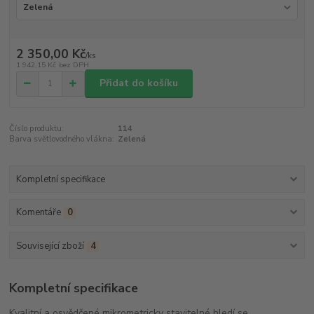
2 350,00 Kč
/
ks
1 942,15 Kč
bez DPH
Přidat do košíku
Číslo produktu:
114
Barva světlovodného vlákna:
Zelená
Kompletní specifikace
Komentáře
0
Související zboží
4
Kompletní specifikace
Kvalitní a osvědčené mikrometricky stavitelné hledí se