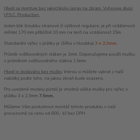
Hledí se montuje bez jakýchkoliv úprav na zbrani. Vyhovuje divizi
I.P.S.C. Production.
Jeden klik šroubku stranové či výškové regulace, je při vzdálenosti
mířidel 170 mm přibližně 10 mm na terči na vzdálenost 25m.
Standardní výřez v plátku je (šířka x hloubka)
3 x 2,3mm.
Průměr světlovodných vláken je 1mm. Doporučujeme použít mušku
s průměrem světlovodného vlákna 1,5mm.
Hledí je dodáváno bez mušky
, kterou si můžete vybrat z naší
nabídky podle toho, na jakou zbraň bude osazeno.
Pro uvedené modely pistolí je vhodná výška mušky pro výřez v
plátku 3 x 2,3mm
7,5mm.
Můžeme Vám poskytnout montáž tohoto produktu v naší
provozovně za cenu od 600,- kč bez DPH.