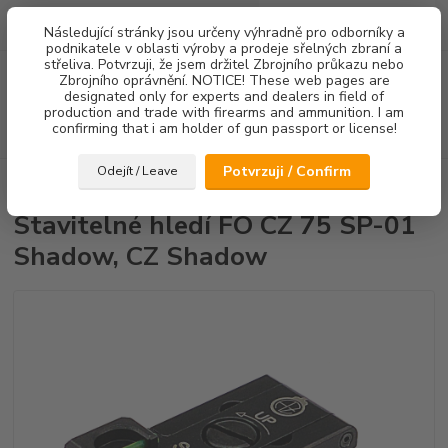
0
ks
Následující stránky jsou určeny výhradně pro odborníky a
za
0,00 Kč
podnikatele v oblasti výroby a prodeje sřelných zbraní a
střeliva. Potvrzuji, že jsem držitel Zbrojního průkazu nebo
Menu
Zbrojního oprávnění. NOTICE! These web pages are
designated only for experts and dealers in field of
production and trade with firearms and ammunition. I am
confirming that i am holder of gun passport or license!
Hledat
Potvrzuji / Confirm
Odejít / Leave
Úvod
Mířidla
Stavitelné hledí FO CZ 75 SP-01 Shadow, CZ Shadow
Stavitelné hledí FO CZ 75 SP-01
Shadow, CZ Shadow