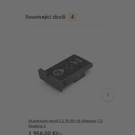
Související zboží
4
Stavitelné hledí CZ 75 SP-01 Shadow, CZ
Stavitelné h
Shadow 2
Shadow, CZ
1 956,00 Kč
2 239,00
/
ks