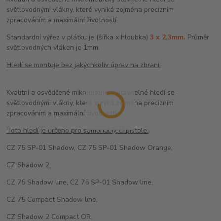
světlovodnými vlákny, které vyniká zejména precizním
zpracováním a maximální životností.
Standardní výřez v plátku je (šířka x hloubka)
3 x 2,3mm.
Průměr
světlovodných vláken je 1mm.
Hledí se montuje bez jakýchkoliv úprav na zbrani.
Kvalitní a osvědčené mikrometricky stavitelné hledí se
světlovodnými vlákny, které vyniká zejména precizním
zpracováním a maximální životností.
Toto hledí je určeno pro samonabíjecí pistole:
CZ 75 SP-01 Shadow, CZ 75 SP-01 Shadow Orange,
CZ Shadow 2,
CZ 75 Shadow line, CZ 75 SP-01 Shadow line,
CZ 75 Compact Shadow line,
CZ Shadow 2 Compact OR.