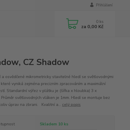
Přihlášení
0
ks
za
0,00 Kč
hadow, CZ Shadow
ní a osvědčené mikrometricky stavitelné hledí se světlovodnými
, které vyniká zejména precizním zpracováním a maximální
stí. Standardní výřez v plátku je (šířka x hloubka) 3 x
 Průměr světlovodných vláken je 1mm. Hledí se montuje bez
oliv úprav na zbrani. Kvalitní a...
celý popis
tupnost
Skladem 10 ks