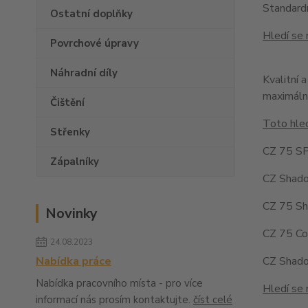
Standardn
Ostatní doplňky
Hledí se 
Povrchové úpravy
Náhradní díly
Kvalitní 
maximální
Čištění
Toto hled
Střenky
CZ 75 SP
Zápalníky
CZ Shado
CZ 75 Sh
Novinky
CZ 75 Co
24.08.2023
CZ Shad
Nabídka práce
Nabídka pracovního místa - pro více
Hledí se 
informací nás prosím kontaktujte.
číst celé