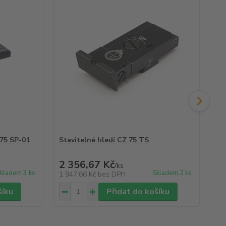
 75 SP-01
Stavitelné hledí CZ 75 TS
Sta
97,
2 356,67 Kč
2 
/
ks
kladem 3 ks
Skladem 2 ks
1 947,66 Kč
bez DPH
1 9
šíku
Přidat do košíku