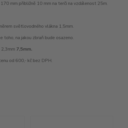
del 170 mm přibližně 10 mm na terči na vzdálenost 25m.
ůměrem světlovodného vlákna 1,5mm.
le toho, na jakou zbraň bude osazeno.
 x 2,3mm
7,5mm.
enu od 600,- kč bez DPH.