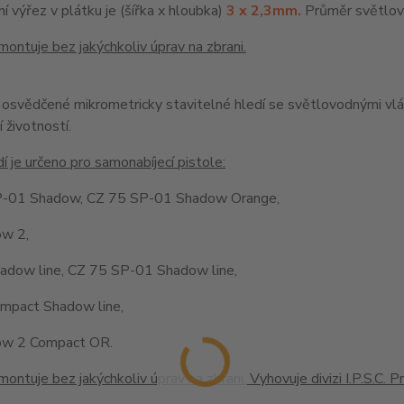
í výřez v plátku je (šířka x hloubka)
3 x 2,3mm.
Průměr světlov
montuje bez jakýchkoliv úprav na zbrani.
a osvědčené mikrometricky stavitelné hledí se světlovodnými vlá
 životností.
í je určeno pro samonabíjecí pistole:
-01 Shadow, CZ 75 SP-01 Shadow Orange,
w 2,
adow line, CZ 75 SP-01 Shadow line,
mpact Shadow line,
ow 2 Compact OR.
montuje bez jakýchkoliv úprav na zbrani. Vyhovuje divizi I.P.S.C. P