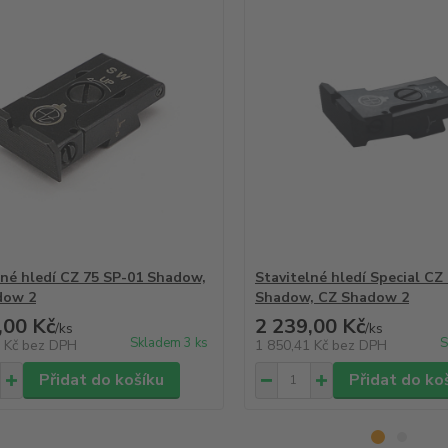
lné hledí CZ 75 SP-01 Shadow,
Stavitelné hledí Special CZ
dow 2
Shadow, CZ Shadow 2
,00 Kč
2 239,00 Kč
/
ks
/
ks
Skladem 3 ks
S
3 Kč
bez DPH
1 850,41 Kč
bez DPH
Přidat do košíku
Přidat do ko