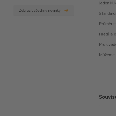
Jeden kli
Zobrazit všechny novinky
Standardn
Průměr s
Hledí je
Pro uved
Můžeme V
Souvise