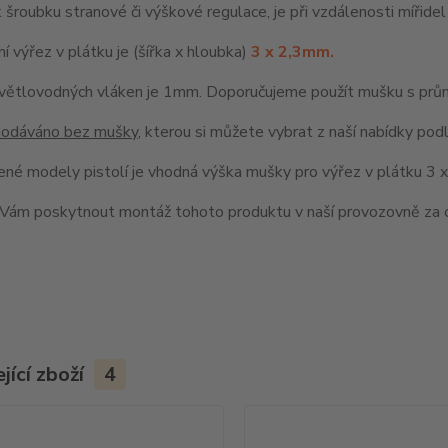
k šroubku stranové či výškové regulace, je při vzdálenosti míři
í výřez v plátku je (šířka x hloubka)
3 x 2,3mm.
větlovodných vláken je 1mm. Doporučujeme použít mušku s pr
 dodáváno bez mušky
, kterou si můžete vybrat z naší nabídky pod
ené modely pistolí je vhodná výška mušky pro výřez v plátku 3
ám poskytnout montáž tohoto produktu v naší provozovně za c
jící zboží
4