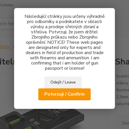
Kontakty
Následující stránky jsou určeny výhradně
pro odborníky a podnikatele v oblasti
Hledat
výroby a prodeje sřelných zbraní a
střeliva. Potvrzuji, že jsem držitel
Zbrojního průkazu nebo Zbrojního
oprávnění. NOTICE! These web pages
ířidla
Stavitelné hledí FO CZ 75 SP-01 Shadow, CZ Shadow
are designated only for experts and
dealers in field of production and trade
with firearms and ammunition. I am
itelné hledí FO CZ 75 SP-01 S
confirming that i am holder of gun
passport or license!
Kvalit
Odejít / Leave
vlákny
životno
Potvrzuji / Confirm
2,3mm.
jakýchk
Dos