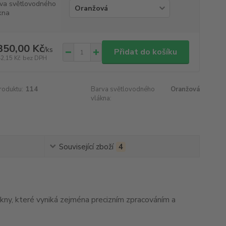
va světlovodného
kna
350,00 Kč
/
ks
Přidat do košíku
42,15 Kč
bez DPH
roduktu:
114
Barva světlovodného
Oranžová
vlákna:
Související zboží
4
kny, které vyniká zejména precizním zpracováním a