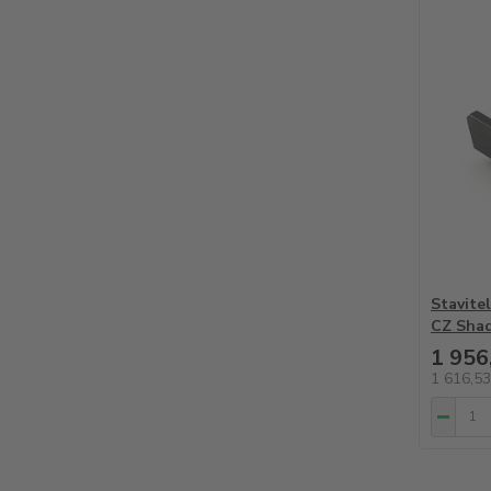
Stavite
CZ Sha
1 956
1 616,5