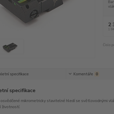
Bar
vlá
2 
1 9
Číslo p
etní specifikace
Komentáře
0
tní specifikace
a osvědčené mikrometricky stavitelné hledí se světlovodnými vlá
 životností.