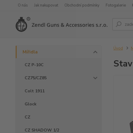
O nás
Jak nakupovat
Obchodní podmínky
Fotogalerie
Úvod
M
Mířidla
Stav
CZ P-10C
CZ75/CZ85
Colt 1911
Glock
CZ
CZ SHADOW 1/2