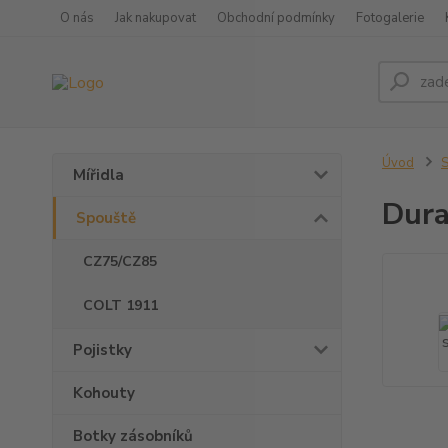
O nás
Jak nakupovat
Obchodní podmínky
Fotogalerie
Úvod
S
Mířidla
Dura
Spouště
CZ75/CZ85
COLT 1911
Pojistky
Kohouty
Botky zásobníků