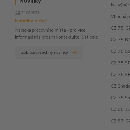
Novinky
Na výběr 
24.08.2023
Vhodná pr
Nabídka práce
CZ 75, C
Nabídka pracovního místa - pro více
informací nás prosím kontaktujte.
číst celé
CZ 75 B 
CZ 75 Co
Zobrazit všechny novinky
CZ 75 SP
CZ 75 SP
CZ Shado
CZ 75 Sh
CZ 85, C
CZ 97, C