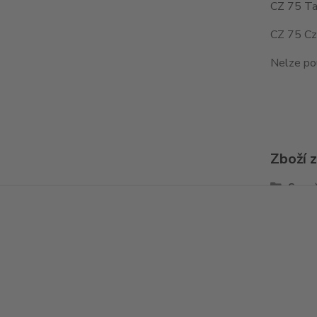
CZ 75 Ta
CZ 75 Cz
Nelze po
Zboží 
Spou