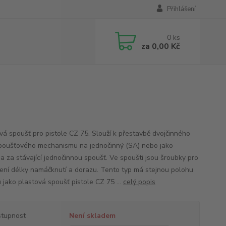
Přihlášení
0
ks
za
0,00 Kč
vá spoušť pro pistole CZ 75. Slouží k přestavbě dvojčinného
poušťového mechanismu na jednočinný (SA) nebo jako
a za stávající jednočinnou spoušť. Ve spoušti jsou šroubky pro
ení délky namáčknutí a dorazu. Tento typ má stejnou polohu
 jako plastová spoušť pistole CZ 75 ...
celý popis
tupnost
Není skladem