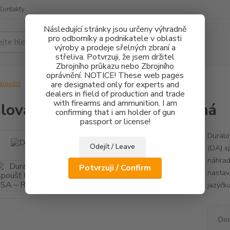
Kontakty
Následující stránky jsou určeny výhradně
pro odborníky a podnikatele v oblasti
Hledat
výroby a prodeje sřelných zbraní a
střeliva. Potvrzuji, že jsem držitel
Zbrojního průkazu nebo Zbrojního
oprávnění. NOTICE! These web pages
pouště
Duralová spoušť CZ 75 SA – Rovná
are designated only for experts and
dealers in field of production and trade
with firearms and ammunition. I am
lová spoušť CZ 75 SA – Rovná
confirming that i am holder of gun
passport or license!
Duralo
Odejít / Leave
(DA) s
náhrad
Potvrzuji / Confirm
nastav
jazýčku
Dos