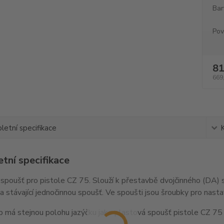
Bar
Pov
81
669
etní specifikace
tní specifikace
spoušť pro pistole CZ 75. Slouží k přestavbě dvojčinného (DA)
a stávající jednočinnou spoušť. Ve spoušti jsou šroubky pro nast
 má stejnou polohu jazýčku jako plastová spoušť pistole CZ 75 