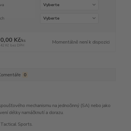
va
ch
0,00 Kč
/
ks
Momentálně není k dispozici
,42 Kč
bez DPH
Komentáře
0
 spoušťového mechanismu na jednočinný (SA) nebo jako
avení délky namáčknutí a dorazu.
Tactical Sports.