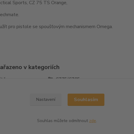
ctical Sports, CZ 75 TS Orange,
echmate.
užít pro pistole se spoušťovým mechanismem Omega.
zařazeno v kategoriích
ště
CZ75/CZ85
Souhlasím
Nastavení
Souhlas můžete odmítnout
zde
.