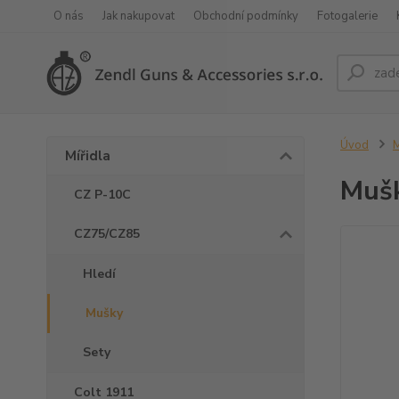
O nás
Jak nakupovat
Obchodní podmínky
Fotogalerie
Úvod
M
Mířidla
Mušk
CZ P-10C
CZ75/CZ85
Hledí
Mušky
Sety
Colt 1911