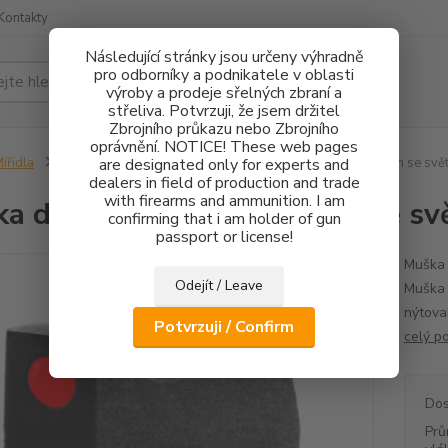
Kontakty
Následující stránky jsou určeny výhradně
pro odborníky a podnikatele v oblasti
Hledat
výroby a prodeje sřelných zbraní a
střeliva. Potvrzuji, že jsem držitel
Zbrojního průkazu nebo Zbrojního
oprávnění. NOTICE! These web pages
ířidla
CZ75/CZ85
are designated only for experts and
Mušky
Muška do příčné rybiny 5,5mm se sv
dealers in field of production and trade
with firearms and ammunition. I am
a do příčné rybiny 5,5mm se 
confirming that i am holder of gun
passport or license!
Muška 
Odejít / Leave
Muška 
nýtova
Potvrzuji / Confirm
celý p
Dos
Prů