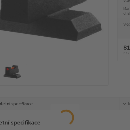
vlá
Bar
vlá
Výš
81
672
etní specifikace
tní specifikace