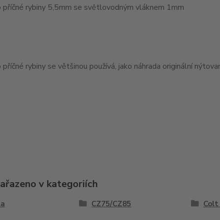
 příčné rybiny 5,5mm se světlovodným vláknem 1mm
příčné rybiny se většinou používá, jako náhrada originální nýtov
zařazeno v kategoriích
la
CZ75/CZ85
Colt