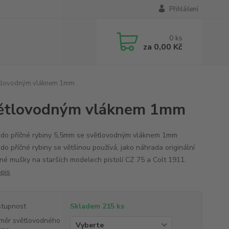
Přihlášení
0
ks
za
0,00 Kč
ětlovodným vláknem 1mm
světlovodným vláknem 1mm
do příčné rybiny 5,5mm se světlovodným vláknem 1mm
do příčné rybiny se většinou používá, jako náhrada originální
né mušky na starších modelech pistolí CZ 75 a Colt 1911.
opis
tupnost
Skladem 215 ks
měr světlovodného