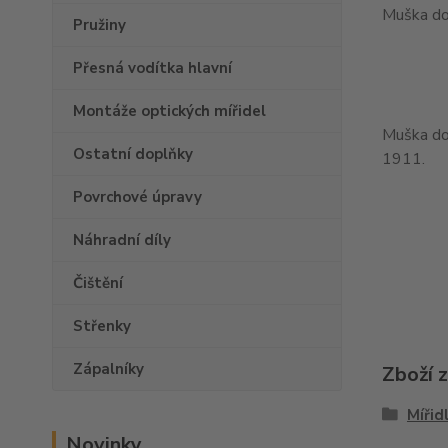
Muška do
Pružiny
Přesná vodítka hlavní
Montáže optických mířidel
Muška do 
Ostatní doplňky
1911.
Povrchové úpravy
Náhradní díly
Čištění
Střenky
Zápalníky
Zboží 
Mířid
Novinky