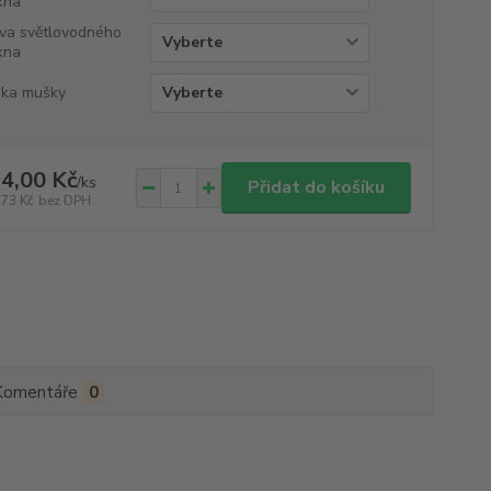
kna
va světlovodného
kna
ka mušky
4,00 Kč
/
ks
Přidat do košíku
,73 Kč
bez DPH
Komentáře
0