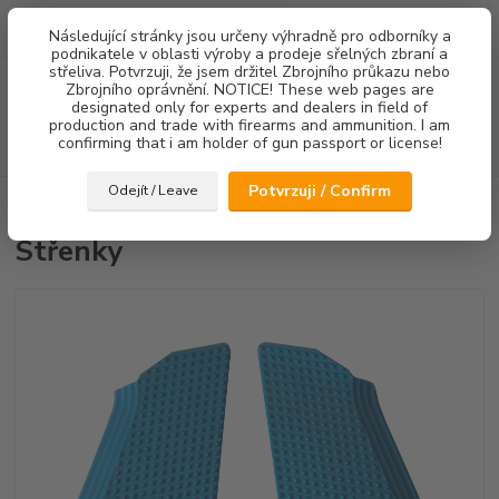
0
ks
Následující stránky jsou určeny výhradně pro odborníky a
za
0,00 Kč
podnikatele v oblasti výroby a prodeje sřelných zbraní a
střeliva. Potvrzuji, že jsem držitel Zbrojního průkazu nebo
Menu
Zbrojního oprávnění. NOTICE! These web pages are
designated only for experts and dealers in field of
production and trade with firearms and ammunition. I am
confirming that i am holder of gun passport or license!
Hledat
Potvrzuji / Confirm
Odejít / Leave
Úvod
Střenky
Střenky
Střenky