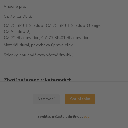
Vhodné pro:
CZ 75, CZ 75 B,
CZ 75 SP-01 Shadow, CZ 75 SP-01 Shadow Orange,
CZ Shadow 2,
CZ 75 Shadow line, CZ 75 SP-01 Shadow line.
Materiál dural, povrchová úprava elox.
Střenky jsou dodávány včetně šroubků.
Zboží zařazeno v kategoriích
Střenky
Souhlasím
Nastavení
Souhlas můžete odmítnout
zde
.
Vytvořeno na
Eshop-rychle.cz