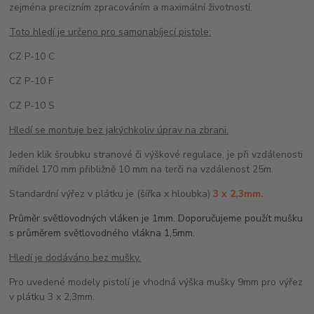
zejména precizním zpracováním a maximální životností.
Toto hledí je určeno pro samonabíjecí pistole:
CZ P-10 C
CZ P-10 F
CZ P-10 S
Hledí se montuje bez jakýchkoliv úprav na zbrani.
Jeden klik šroubku stranové či výškové regulace, je při vzdálenosti
mířidel 170 mm přibližně 10 mm na terči na vzdálenost 25m.
Standardní výřez v plátku je (šířka x hloubka)
3 x 2,3mm.
Průměr světlovodných vláken je 1mm. Doporučujeme použít mušku
s průměrem světlovodného vlákna 1,5mm.
Hledí je dodáváno bez mušky.
Pro uvedené modely pistolí je vhodná výška mušky 9mm pro výřez
v plátku 3 x 2,3mm.