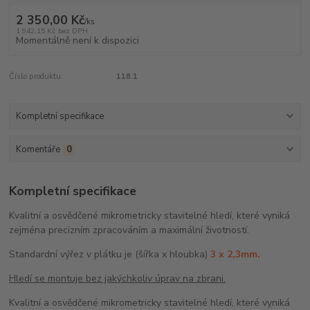
2 350,00 Kč
/
ks
1 942,15 Kč
bez DPH
Momentálně není k dispozici
Číslo produktu:
118.1
Kompletní specifikace
Komentáře
0
Kompletní specifikace
Kvalitní a osvědčené mikrometricky stavitelné hledí, které vyniká
zejména precizním zpracováním a maximální životností.
Standardní výřez v plátku je (šířka x hloubka)
3 x 2,3mm.
Hledí se montuje bez jakýchkoliv úprav na zbrani.
Kvalitní a osvědčené mikrometricky stavitelné hledí, které vyniká