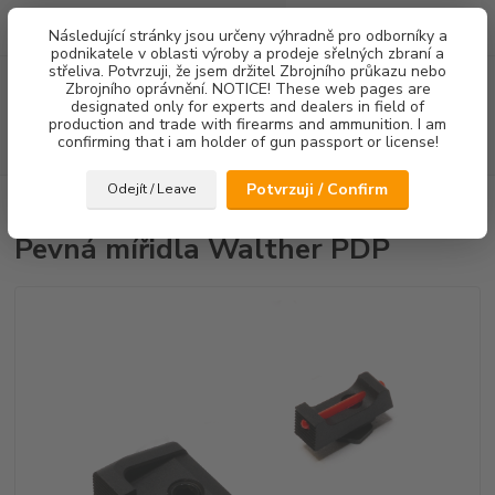
0
ks
Následující stránky jsou určeny výhradně pro odborníky a
za
0,00 Kč
podnikatele v oblasti výroby a prodeje sřelných zbraní a
střeliva. Potvrzuji, že jsem držitel Zbrojního průkazu nebo
Menu
Zbrojního oprávnění. NOTICE! These web pages are
designated only for experts and dealers in field of
production and trade with firearms and ammunition. I am
confirming that i am holder of gun passport or license!
Hledat
Potvrzuji / Confirm
Odejít / Leave
Úvod
Mířidla
Pevná mířidla Walther PDP
Pevná mířidla Walther PDP