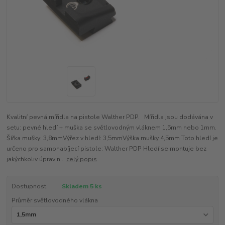
Kvalitní pevná mířidla na pistole Walther PDP. Mířidla jsou dodávána v
setu: pevné hledí + muška se světlovodným vláknem 1,5mm nebo 1mm.
Šířka mušky: 3,8mmVýřez v hledí: 3,5mmVýška mušky 4,5mm Toto hledí je
určeno pro samonabíjecí pistole: Walther PDP Hledí se montuje bez
jakýchkoliv úprav n...
celý popis
Dostupnost
Skladem 5 ks
Průměr světlovodného vlákna