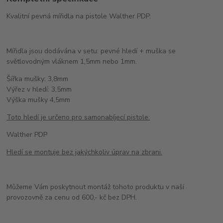
Kvalitní pevná mířidla na pistole Walther PDP.
Mířidla jsou dodávána v setu: pevné hledí + muška se
světlovodným vláknem 1,5mm nebo 1mm.
Šířka mušky: 3,8mm
Výřez v hledí: 3,5mm
Výška mušky 4,5mm
Toto hledí je určeno pro samonabíjecí pistole:
Walther PDP
Hledí se montuje bez jakýchkoliv úprav na zbrani.
Můžeme Vám poskytnout montáž tohoto produktu v naší
provozovně za cenu od 600,- kč bez DPH.