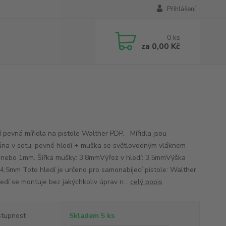
Přihlášení
0
ks
za
0,00 Kč
ní pevná mířidla na pistole Walther PDP. Mířidla jsou
na v setu: pevné hledí + muška se světlovodným vláknem
nebo 1mm. Šířka mušky: 3,8mmVýřez v hledí: 3,5mmVýška
4,5mm Toto hledí je určeno pro samonabíjecí pistole: Walther
edí se montuje bez jakýchkoliv úprav n...
celý popis
tupnost
Skladem 5 ks