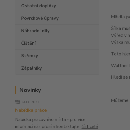
Ostatní doplňky
Mířidla 
Povrchové úpravy
Šířka mu
Náhradní díly
Výřez v 
Výška m
Čištění
Toto hled
Střenky
Walther
Zápalníky
Hledí se 
Novinky
Můžeme V
24.08.2023
Nabídka práce
Nabídka pracovního místa - pro více
informací nás prosím kontaktujte.
číst celé