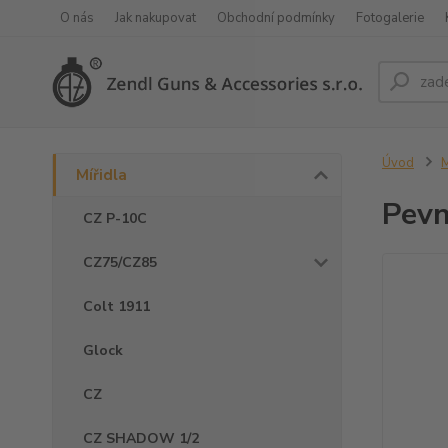
O nás
Jak nakupovat
Obchodní podmínky
Fotogalerie
Úvod
M
Mířidla
Pevn
CZ P-10C
CZ75/CZ85
Colt 1911
Glock
CZ
CZ SHADOW 1/2