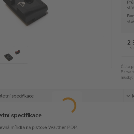
Prů
vlá
Bar
vlá
2 
1 9
Číslo p
Barva 
mušky:
etní specifikace
tní specifikace
pevná mířidla na pistole Walther PDP.