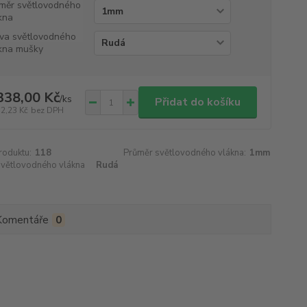
měr světlovodného
kna
va světlovodného
kna mušky
338,00 Kč
/
ks
Přidat do košíku
32,23 Kč
bez DPH
roduktu:
118
Průměr světlovodného vlákna:
1mm
světlovodného vlákna
Rudá
Komentáře
0