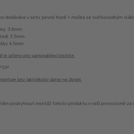
jsou dodávána v setu: pevné hledí + muška se světlovodným v
šky: 3,8mm
hledí: 3,5mm
ušky 4,5mm
í je určeno pro samonabíjecí pistole:
 PDP
montuje bez jakýchkoliv úprav na zbrani.
ám poskytnout montáž tohoto produktu v naší provozovně za c