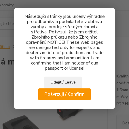
Kontakty
Následující stránky jsou určeny výhradně
pro odborníky a podnikatele v oblasti
Hledat
výroby a prodeje sřelných zbraní a
střeliva. Potvrzuji, že jsem držitel
Zbrojního průkazu nebo Zbrojního
oprávnění. NOTICE! These web pages
ířidla
Pevná mířidla Walther PDP
are designated only for experts and
dealers in field of production and trade
with firearms and ammunition. I am
á mířidla Walther PDP
confirming that i am holder of gun
passport or license!
Kvalit
Odejít / Leave
dodává
1,5mm 
Potvrzuji / Confirm
mušky 
PDP Hl
Dos