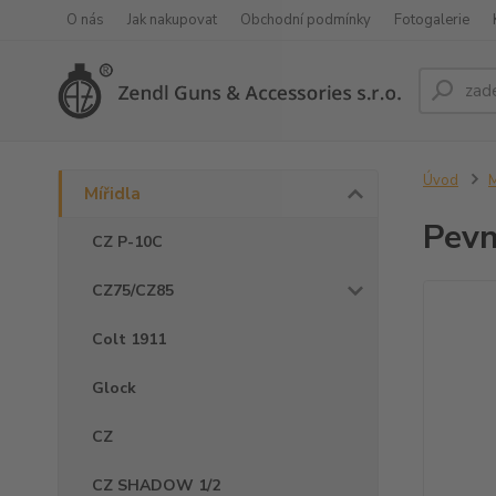
O nás
Jak nakupovat
Obchodní podmínky
Fotogalerie
Úvod
M
Mířidla
Pevn
CZ P-10C
CZ75/CZ85
Colt 1911
Glock
CZ
CZ SHADOW 1/2