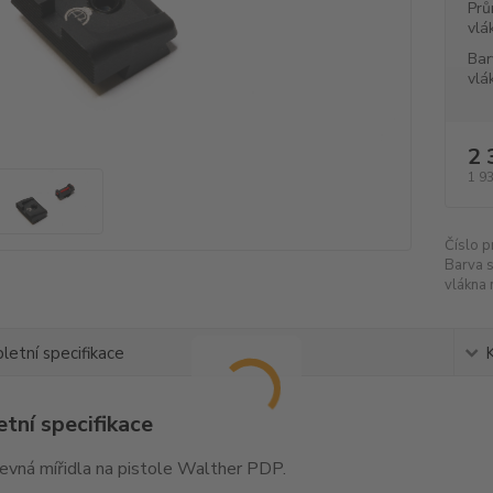
Prů
vlá
Bar
vlá
2 
1 9
Číslo p
Barva 
vlákna 
etní specifikace
tní specifikace
pevná mířidla na pistole Walther PDP.