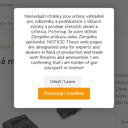
Kontakty
Následující stránky jsou určeny výhradně
pro odborníky a podnikatele v oblasti
Hledat
výroby a prodeje sřelných zbraní a
střeliva. Potvrzuji, že jsem držitel
Zbrojního průkazu nebo Zbrojního
oprávnění. NOTICE! These web pages
ířidla
Pevná mířidla Walther PDP
are designated only for experts and
dealers in field of production and trade
with firearms and ammunition. I am
á mířidla Walther PDP
confirming that i am holder of gun
passport or license!
Kvalit
Odejít / Leave
dodává
1,5mm 
Potvrzuji / Confirm
mušky 
PDP Hl
Dos