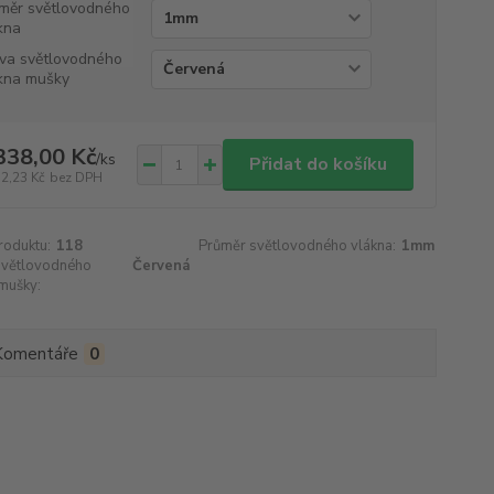
měr světlovodného
kna
va světlovodného
kna mušky
338,00 Kč
/
ks
Přidat do košíku
32,23 Kč
bez DPH
roduktu:
118
Průměr světlovodného vlákna:
1mm
světlovodného
Červená
mušky:
Komentáře
0