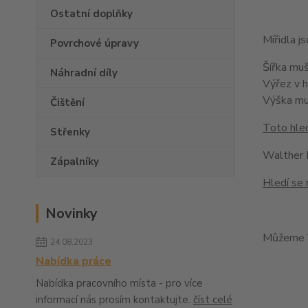
Ostatní doplňky
Mířidla 
Povrchové úpravy
Šířka mu
Náhradní díly
Výřez v 
Výška m
Čištění
Toto hled
Střenky
Walther
Zápalníky
Hledí se 
Novinky
Můžeme V
24.08.2023
Nabídka práce
Nabídka pracovního místa - pro více
informací nás prosím kontaktujte.
číst celé