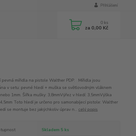
Přihlášení
0
ks
za
0,00 Kč
ní pevná mířidla na pistole Walther PDP. Mířidla jsou
na v setu: pevné hledí + muška se světlovodným vláknem
nebo 1mm. Šířka mušky: 3,8mmVýřez v hledí: 3,5mmVýška
4,5mm Toto hledí je určeno pro samonabíjecí pistole: Walther
edí se montuje bez jakýchkoliv úprav n...
celý popis
tupnost
Skladem 5 ks