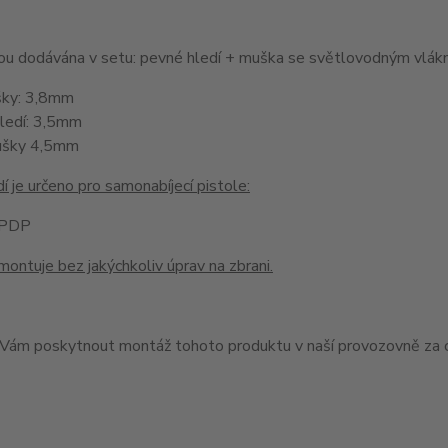
jsou dodávána v setu: pevné hledí + muška se světlovodným v
šky: 3,8mm
hledí: 3,5mm
ušky 4,5mm
í je určeno pro samonabíjecí pistole:
 PDP
montuje bez jakýchkoliv úprav na zbrani.
ám poskytnout montáž tohoto produktu v naší provozovně za c