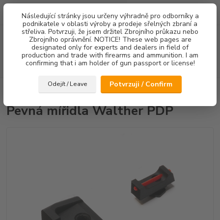
0
ks
Následující stránky jsou určeny výhradně pro odborníky a
za
0,00 Kč
podnikatele v oblasti výroby a prodeje sřelných zbraní a
střeliva. Potvrzuji, že jsem držitel Zbrojního průkazu nebo
Menu
Zbrojního oprávnění. NOTICE! These web pages are
designated only for experts and dealers in field of
production and trade with firearms and ammunition. I am
confirming that i am holder of gun passport or license!
Hledat
Potvrzuji / Confirm
Odejít / Leave
Úvod
Mířidla
Pevná mířidla Walther PDP
Pevná mířidla Walther PDP