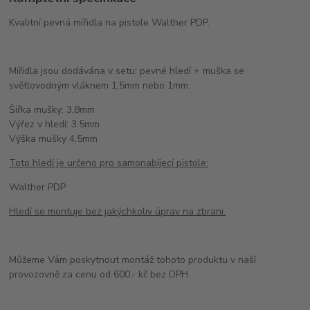
Kvalitní pevná mířidla na pistole Walther PDP.
Mířidla jsou dodávána v setu: pevné hledí + muška se
světlovodným vláknem 1,5mm nebo 1mm.
Šířka mušky: 3,8mm
Výřez v hledí: 3,5mm
Výška mušky 4,5mm
Toto hledí je určeno pro samonabíjecí pistole:
Walther PDP
Hledí se montuje bez jakýchkoliv úprav na zbrani.
Můžeme Vám poskytnout montáž tohoto produktu v naší
provozovně za cenu od 600,- kč bez DPH.