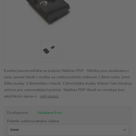
Kvalitní pevná mířidla na pistole Walther PDP. Mířidla jsou dodávána v
setu: pevné hledí + muška se světlovodným vláknem 1,5mm nebo 1mm.
Šířka mušky: 3,8mmVýřez v hledí: 3,5mmVýška mušky 4,5mm Toto hledí je
určeno pro samonabíjecí pistole: Walther PDP Hledí se montuje bez
jakýchkoliv úprav n...
celý popis
Dostupnost
Skladem 5 ks
Průměr světlovodného vlákna