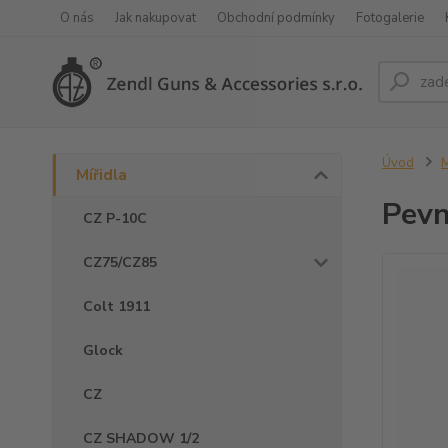
O nás
Jak nakupovat
Obchodní podmínky
Fotogalerie
Úvod
M
Mířidla
Pevn
CZ P-10C
CZ75/CZ85
Colt 1911
Glock
CZ
CZ SHADOW 1/2