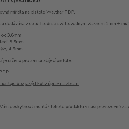
tní specifikace
pevná mířidla na pistole Walther PDP.
jsou dodávána v setu: hledí se světlovodným vláknem 1mm + 
šky: 3,8mm
hledí: 3,5mm
ušky 4,5mm
í je určeno pro samonabíjecí pistole:
 PDP
montuje bez jakýchkoliv úprav na zbrani.
ám poskytnout montáž tohoto produktu v naší provozovně za c