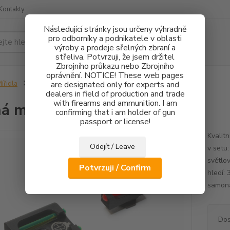
Kontakty
Následující stránky jsou určeny výhradně
pro odborníky a podnikatele v oblasti
Hledat
výroby a prodeje sřelných zbraní a
střeliva. Potvrzuji, že jsem držitel
Zbrojního průkazu nebo Zbrojního
oprávnění. NOTICE! These web pages
ířidla
Pevná mířidla Walther PDP FO
are designated only for experts and
dealers in field of production and trade
with firearms and ammunition. I am
á mířidla Walther PDP FO
confirming that i am holder of gun
passport or license!
Kvalit
Odejít / Leave
v setu
světlo
Potvrzuji / Confirm
hledí:
samona
Dos