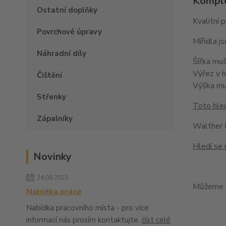
Komple
Ostatní doplňky
Kvalitní 
Povrchové úpravy
Mířidla 
Náhradní díly
Šířka mu
Výřez v 
Čištění
Výška m
Střenky
Toto hled
Zápalníky
Walther
Hledí se 
Novinky
24.08.2023
Můžeme V
Nabídka práce
Nabídka pracovního místa - pro více
informací nás prosím kontaktujte.
číst celé