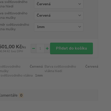
va světlovodného
kna hledí
va světlovodného
kna mušky
měr světlovodného
kna mušky
501,00 Kč
/
ks
Přidat do košíku
66,94 Kč
bez DPH
světlovodného
Červená
Barva světlovodného
Červená
mušky:
vlákna hledí:
 světlovodného vlákna
1mm
Komentáře
0