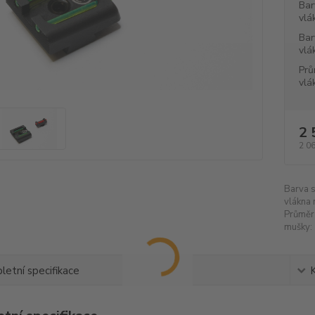
Bar
vlá
Bar
vlá
Prů
vlá
2 
2 0
Barva 
vlákna 
Průměr
mušky:
etní specifikace