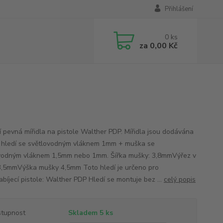
Přihlášení
0
ks
za
0,00 Kč
ní pevná mířidla na pistole Walther PDP. Mířidla jsou dodávána
: hledí se světlovodným vláknem 1mm + muška se
vodným vláknem 1,5mm nebo 1mm. Šířka mušky: 3,8mmVýřez v
 3,5mmVýška mušky 4,5mm Toto hledí je určeno pro
bíjecí pistole: Walther PDP Hledí se montuje bez ...
celý popis
tupnost
Skladem 5 ks