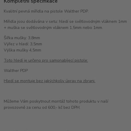
Kompletní specifikace
Kvalitní pevná mířidla na pistole Walther PDP.
Mířidla jsou dodávána v setu: hledí se světlovodným vláknem 1mm
+ muška se světlovodným vláknem 1,5mm nebo 1mm.
Šířka mušky: 3,8mm
Výřez v hledí: 3,5mm
Výška mušky 4,5mm
Toto hledí je určeno pro samonabíjecí pistole:
Walther PDP
Hledí se montuje bez jakýchkoliv úprav na zbrani.
Můžeme Vám poskytnout montáž tohoto produktu v naší
provozovně za cenu od 600,- kč bez DPH.