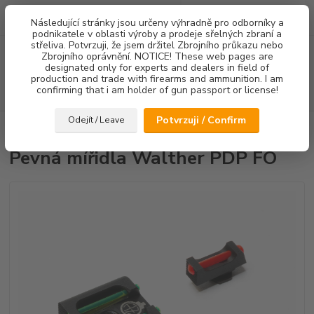
0
ks
Následující stránky jsou určeny výhradně pro odborníky a
za
0,00 Kč
podnikatele v oblasti výroby a prodeje sřelných zbraní a
střeliva. Potvrzuji, že jsem držitel Zbrojního průkazu nebo
Menu
Zbrojního oprávnění. NOTICE! These web pages are
designated only for experts and dealers in field of
production and trade with firearms and ammunition. I am
confirming that i am holder of gun passport or license!
Hledat
Potvrzuji / Confirm
Odejít / Leave
Úvod
Mířidla
Pevná mířidla Walther PDP FO
Pevná mířidla Walther PDP FO