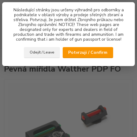
0
ks
Následující stránky jsou určeny výhradně pro odborníky a
za
0,00 Kč
podnikatele v oblasti výroby a prodeje sřelných zbraní a
střeliva. Potvrzuji, že jsem držitel Zbrojního průkazu nebo
Menu
Zbrojního oprávnění. NOTICE! These web pages are
designated only for experts and dealers in field of
production and trade with firearms and ammunition. I am
confirming that i am holder of gun passport or license!
Hledat
Potvrzuji / Confirm
Odejít / Leave
Úvod
Mířidla
Pevná mířidla Walther PDP FO
Pevná mířidla Walther PDP FO