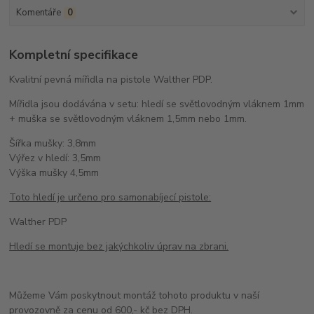
Komentáře
0
Kompletní specifikace
Kvalitní pevná mířidla na pistole Walther PDP.
Mířidla jsou dodávána v setu: hledí se světlovodným vláknem 1mm
+ muška se světlovodným vláknem 1,5mm nebo 1mm.
Šířka mušky: 3,8mm
Výřez v hledí: 3,5mm
Výška mušky 4,5mm
Toto hledí je určeno pro samonabíjecí pistole:
Walther PDP
Hledí se montuje bez jakýchkoliv úprav na zbrani.
Můžeme Vám poskytnout montáž tohoto produktu v naší
provozovně za cenu od 600,- kč bez DPH.