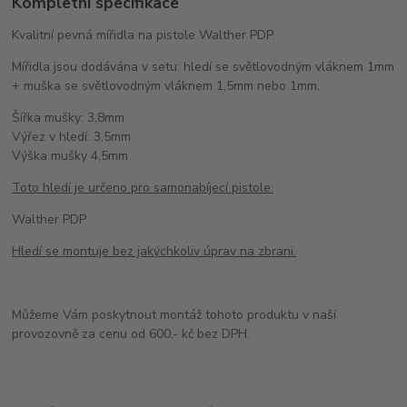
Kompletní specifikace
Kvalitní pevná mířidla na pistole Walther PDP.
Mířidla jsou dodávána v setu: hledí se světlovodným vláknem 1mm
+ muška se světlovodným vláknem 1,5mm nebo 1mm.
Šířka mušky: 3,8mm
Výřez v hledí: 3,5mm
Výška mušky 4,5mm
Toto hledí je určeno pro samonabíjecí pistole:
Walther PDP
Hledí se montuje bez jakýchkoliv úprav na zbrani.
Můžeme Vám poskytnout montáž tohoto produktu v naší
provozovně za cenu od 600,- kč bez DPH.