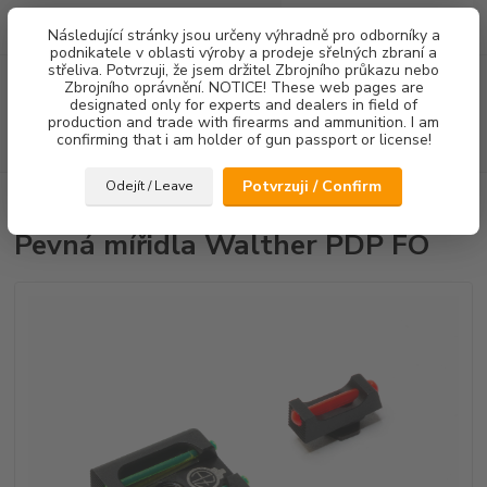
0
ks
Následující stránky jsou určeny výhradně pro odborníky a
za
0,00 Kč
podnikatele v oblasti výroby a prodeje sřelných zbraní a
střeliva. Potvrzuji, že jsem držitel Zbrojního průkazu nebo
Menu
Zbrojního oprávnění. NOTICE! These web pages are
designated only for experts and dealers in field of
production and trade with firearms and ammunition. I am
confirming that i am holder of gun passport or license!
Hledat
Potvrzuji / Confirm
Odejít / Leave
Úvod
Mířidla
Pevná mířidla Walther PDP FO
Pevná mířidla Walther PDP FO