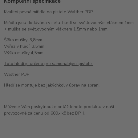
Kompletní specifikace
Kvalitní pevná mířidla na pistole Walther PDP.
Mířidla jsou dodávána v setu: hledí se světlovodným vláknem 1mm
+ muška se světlovodným vláknem 1,5mm nebo 1mm.
Šířka mušky: 3,8mm
Výřez v hledí: 3,5mm
Výška mušky 4,5mm
Toto hledí je určeno pro samonabíjecí pistole:
Walther PDP
Hledí se montuje bez jakýchkoliv úprav na zbrani.
Můžeme Vám poskytnout montáž tohoto produktu v naší
provozovně za cenu od 600,- kč bez DPH.