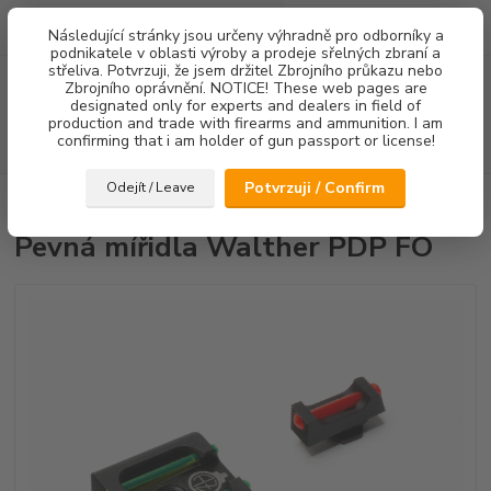
0
ks
Následující stránky jsou určeny výhradně pro odborníky a
za
0,00 Kč
podnikatele v oblasti výroby a prodeje sřelných zbraní a
střeliva. Potvrzuji, že jsem držitel Zbrojního průkazu nebo
Menu
Zbrojního oprávnění. NOTICE! These web pages are
designated only for experts and dealers in field of
production and trade with firearms and ammunition. I am
confirming that i am holder of gun passport or license!
Hledat
Potvrzuji / Confirm
Odejít / Leave
Úvod
Mířidla
Pevná mířidla Walther PDP FO
Pevná mířidla Walther PDP FO