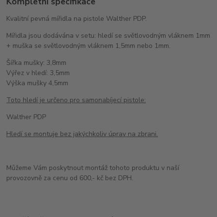
Kompletní specifikace
Kvalitní pevná mířidla na pistole Walther PDP.
Mířidla jsou dodávána v setu: hledí se světlovodným vláknem 1mm
+ muška se světlovodným vláknem 1,5mm nebo 1mm.
Šířka mušky: 3,8mm
Výřez v hledí: 3,5mm
Výška mušky 4,5mm
Toto hledí je určeno pro samonabíjecí pistole:
Walther PDP
Hledí se montuje bez jakýchkoliv úprav na zbrani.
Můžeme Vám poskytnout montáž tohoto produktu v naší
provozovně za cenu od 600,- kč bez DPH.