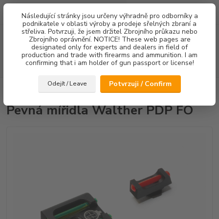
0
ks
Následující stránky jsou určeny výhradně pro odborníky a
za
0,00 Kč
podnikatele v oblasti výroby a prodeje sřelných zbraní a
střeliva. Potvrzuji, že jsem držitel Zbrojního průkazu nebo
Menu
Zbrojního oprávnění. NOTICE! These web pages are
designated only for experts and dealers in field of
production and trade with firearms and ammunition. I am
confirming that i am holder of gun passport or license!
Hledat
Potvrzuji / Confirm
Odejít / Leave
Úvod
Mířidla
Pevná mířidla Walther PDP FO
Pevná mířidla Walther PDP FO