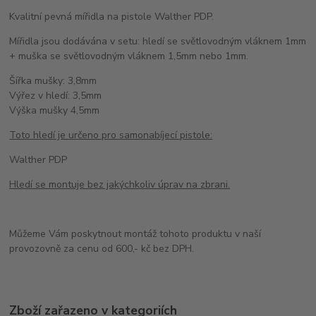
Kvalitní pevná mířidla na pistole Walther PDP.
Mířidla jsou dodávána v setu: hledí se světlovodným vláknem 1mm
+ muška se světlovodným vláknem 1,5mm nebo 1mm.
Šířka mušky: 3,8mm
Výřez v hledí: 3,5mm
Výška mušky 4,5mm
Toto hledí je určeno pro samonabíjecí pistole:
Walther PDP
Hledí se montuje bez jakýchkoliv úprav na zbrani.
Můžeme Vám poskytnout montáž tohoto produktu v naší
provozovně za cenu od 600,- kč bez DPH.
Zboží zařazeno v kategoriích