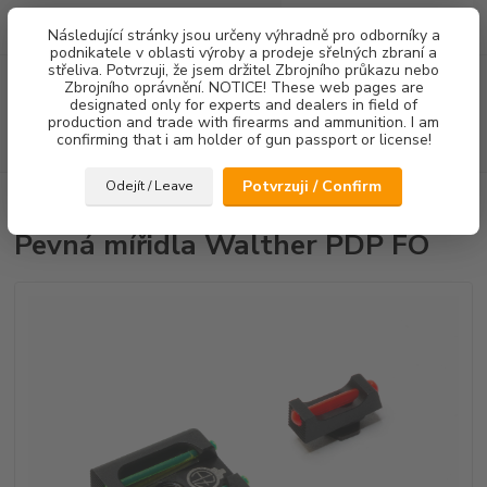
0
ks
Následující stránky jsou určeny výhradně pro odborníky a
za
0,00 Kč
podnikatele v oblasti výroby a prodeje sřelných zbraní a
střeliva. Potvrzuji, že jsem držitel Zbrojního průkazu nebo
Menu
Zbrojního oprávnění. NOTICE! These web pages are
designated only for experts and dealers in field of
production and trade with firearms and ammunition. I am
confirming that i am holder of gun passport or license!
Hledat
Potvrzuji / Confirm
Odejít / Leave
Úvod
Mířidla
Pevná mířidla Walther PDP FO
Pevná mířidla Walther PDP FO