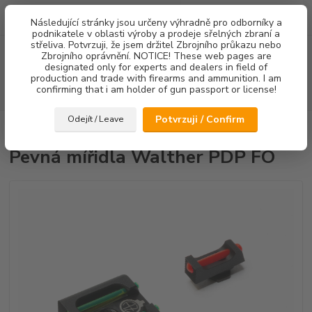
0
ks
Následující stránky jsou určeny výhradně pro odborníky a
za
0,00 Kč
podnikatele v oblasti výroby a prodeje sřelných zbraní a
střeliva. Potvrzuji, že jsem držitel Zbrojního průkazu nebo
Menu
Zbrojního oprávnění. NOTICE! These web pages are
designated only for experts and dealers in field of
production and trade with firearms and ammunition. I am
confirming that i am holder of gun passport or license!
Hledat
Potvrzuji / Confirm
Odejít / Leave
Úvod
Mířidla
Pevná mířidla Walther PDP FO
Pevná mířidla Walther PDP FO