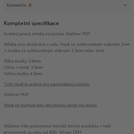
Komentáře
0
Kompletní specifikace
Kvalitní pevná mířidla na pistole Walther PDP.
Mířidla jsou dodávána v setu: hledí se světlovodným vláknem 1mm
+ muška se světlovodným vláknem 1,5mm nebo 1mm.
Šířka mušky: 3,8mm
Výřez v hledí: 3,5mm
Výška mušky 4,5mm
Toto hledí je určeno pro samonabíjecí pistole:
Walther PDP
Hledí se montuje bez jakýchkoliv úprav na zbrani.
Můžeme Vám poskytnout montáž tohoto produktu v naší
provozovně za cenu od 600,- kč bez DPH.