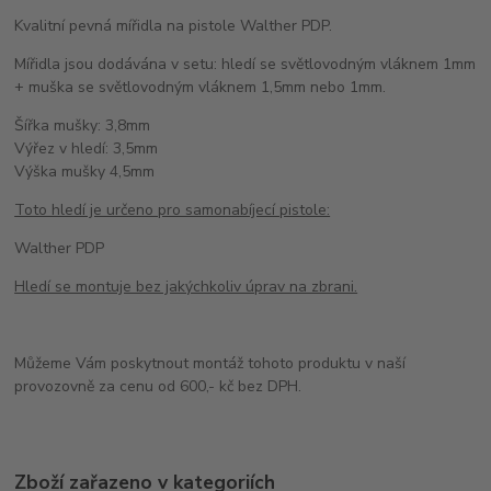
Kvalitní pevná mířidla na pistole Walther PDP.
Mířidla jsou dodávána v setu: hledí se světlovodným vláknem 1mm
+ muška se světlovodným vláknem 1,5mm nebo 1mm.
Šířka mušky: 3,8mm
Výřez v hledí: 3,5mm
Výška mušky 4,5mm
Toto hledí je určeno pro samonabíjecí pistole:
Walther PDP
Hledí se montuje bez jakýchkoliv úprav na zbrani.
Můžeme Vám poskytnout montáž tohoto produktu v naší
provozovně za cenu od 600,- kč bez DPH.
Zboží zařazeno v kategoriích