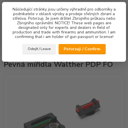
0
ks
Následující stránky jsou určeny výhradně pro odborníky a
za
0,00 Kč
podnikatele v oblasti výroby a prodeje sřelných zbraní a
střeliva. Potvrzuji, že jsem držitel Zbrojního průkazu nebo
Menu
Zbrojního oprávnění. NOTICE! These web pages are
designated only for experts and dealers in field of
production and trade with firearms and ammunition. I am
confirming that i am holder of gun passport or license!
Hledat
Potvrzuji / Confirm
Odejít / Leave
Úvod
Mířidla
Pevná mířidla Walther PDP FO
Pevná mířidla Walther PDP FO