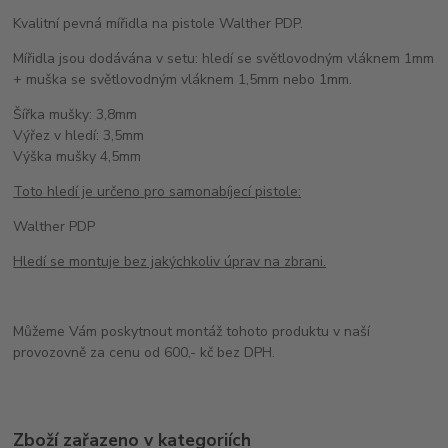
Kvalitní pevná mířidla na pistole Walther PDP.
Mířidla jsou dodávána v setu: hledí se světlovodným vláknem 1mm
+ muška se světlovodným vláknem 1,5mm nebo 1mm.
Šířka mušky: 3,8mm
Výřez v hledí: 3,5mm
Výška mušky 4,5mm
Toto hledí je určeno pro samonabíjecí pistole:
Walther PDP
Hledí se montuje bez jakýchkoliv úprav na zbrani.
Můžeme Vám poskytnout montáž tohoto produktu v naší
provozovně za cenu od 600,- kč bez DPH.
Zboží zařazeno v kategoriích