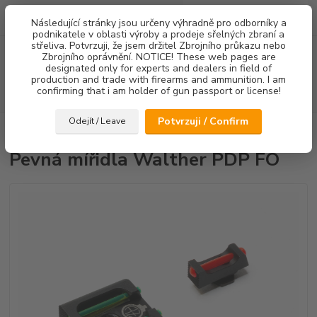
0
ks
Následující stránky jsou určeny výhradně pro odborníky a
za
0,00 Kč
podnikatele v oblasti výroby a prodeje sřelných zbraní a
střeliva. Potvrzuji, že jsem držitel Zbrojního průkazu nebo
Menu
Zbrojního oprávnění. NOTICE! These web pages are
designated only for experts and dealers in field of
production and trade with firearms and ammunition. I am
confirming that i am holder of gun passport or license!
Hledat
Potvrzuji / Confirm
Odejít / Leave
Úvod
Mířidla
Pevná mířidla Walther PDP FO
Pevná mířidla Walther PDP FO