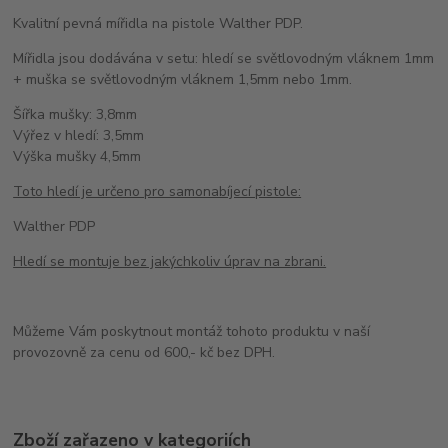
Kvalitní pevná mířidla na pistole Walther PDP.
Mířidla jsou dodávána v setu: hledí se světlovodným vláknem 1mm
+ muška se světlovodným vláknem 1,5mm nebo 1mm.
Šířka mušky: 3,8mm
Výřez v hledí: 3,5mm
Výška mušky 4,5mm
Toto hledí je určeno pro samonabíjecí pistole:
Walther PDP
Hledí se montuje bez jakýchkoliv úprav na zbrani.
Můžeme Vám poskytnout montáž tohoto produktu v naší
provozovně za cenu od 600,- kč bez DPH.
Zboží zařazeno v kategoriích