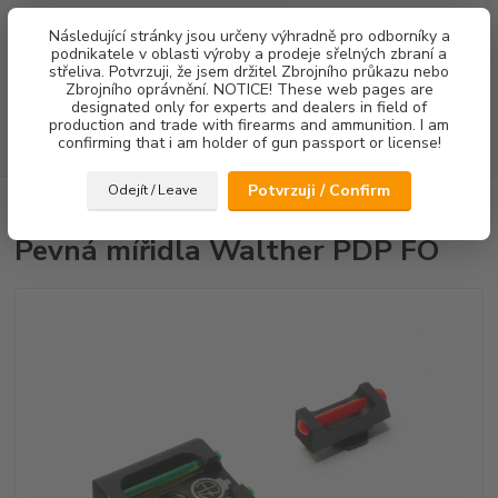
0
ks
Následující stránky jsou určeny výhradně pro odborníky a
za
0,00 Kč
podnikatele v oblasti výroby a prodeje sřelných zbraní a
střeliva. Potvrzuji, že jsem držitel Zbrojního průkazu nebo
Menu
Zbrojního oprávnění. NOTICE! These web pages are
designated only for experts and dealers in field of
production and trade with firearms and ammunition. I am
confirming that i am holder of gun passport or license!
Hledat
Potvrzuji / Confirm
Odejít / Leave
Úvod
Mířidla
Pevná mířidla Walther PDP FO
Pevná mířidla Walther PDP FO