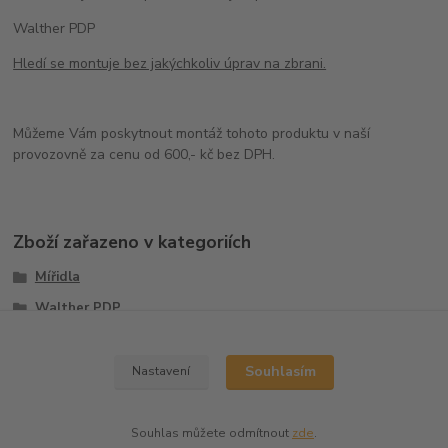
Walther PDP
Hledí se montuje bez jakýchkoliv úprav na zbrani.
Můžeme Vám poskytnout montáž tohoto produktu v naší
provozovně za cenu od 600,- kč bez DPH.
Zboží zařazeno v kategoriích
Mířidla
Walther PDP
Sety
Souhlasím
Nastavení
Souhlas můžete odmítnout
zde
.
Vytvořeno na
Eshop-rychle.cz