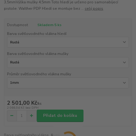
3,5mmVýška mušky 4,5mm Toto hledí je určeno pro samonabíjecí
pistole: Walther PDP Hledí se montuje bez ...
celý popis
Dostupnost
Skladem 5 ks
Barva světlovodného vlákna hledí
Barva světlovodného vlákna mušky
Průměr světlovodného vlákna mušky
2 501,00 Kč
/
ks
2 066,94 Kč
bez DPH
Přidat do košíku
Barva světlovodného vlákna
Rudá