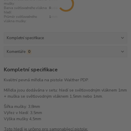
mušky:
Barva světlovodného vlákna
Rudá
hledí:
Průměr světlovodného
1mm
vlákna mušky:
Kompletní specifikace
Komentáře
0
Kompletní specifikace
Kvalitní pevná mířidla na pistole Walther PDP.
Mířidla jsou dodávána v setu: hledí se světlovodným vláknem 1mm
+ muška se světlovodným vláknem 1,5mm nebo 1mm.
Šířka mušky: 3,8mm
Výřez v hledí: 3,5mm
Výška mušky 4,5mm
Toto hledí je určeno pro samonabíjecí pistole: