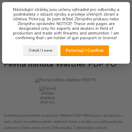
0
ks
Následující stránky jsou určeny výhradně pro odborníky a
za
0,00 Kč
podnikatele v oblasti výroby a prodeje sřelných zbraní a
střeliva. Potvrzuji, že jsem držitel Zbrojního průkazu nebo
Menu
Zbrojního oprávnění. NOTICE! These web pages are
designated only for experts and dealers in field of
production and trade with firearms and ammunition. I am
Hledat
confirming that i am holder of gun passport or license!
Potvrzuji / Confirm
Odejít / Leave
Úvod
Mířidla
Pevná mířidla Walther PDP FO
Pevná mířidla Walther PDP FO
Kvalitní pevná mířidla na pistole Walther PDP. Mířidla jsou dodávána v
setu: hledí se světlovodným vláknem 1mm + muška se světlovodným
vláknem 1,5mm nebo 1mm. Šířka mušky: 3,8mmVýřez v hledí: