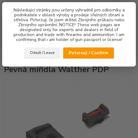
0
ks
Následující stránky jsou určeny výhradně pro odborníky a
za
0,00 Kč
podnikatele v oblasti výroby a prodeje sřelných zbraní a
střeliva. Potvrzuji, že jsem držitel Zbrojního průkazu nebo
Menu
Zbrojního oprávnění. NOTICE! These web pages are
designated only for experts and dealers in field of
production and trade with firearms and ammunition. I am
confirming that i am holder of gun passport or license!
Hledat
Potvrzuji / Confirm
Odejít / Leave
Úvod
Mířidla
Pevná mířidla Walther PDP
Pevná mířidla Walther PDP