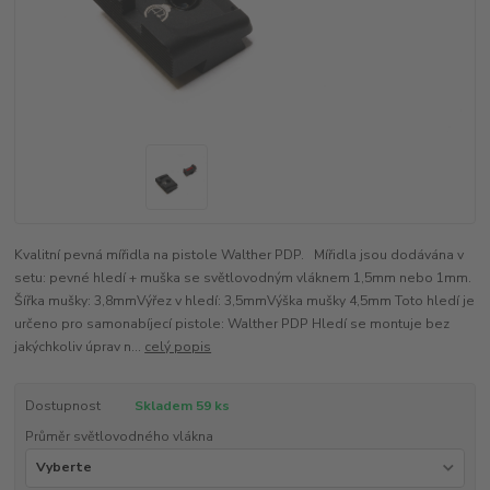
Kvalitní pevná mířidla na pistole Walther PDP. Mířidla jsou dodávána v
setu: pevné hledí + muška se světlovodným vláknem 1,5mm nebo 1mm.
Šířka mušky: 3,8mmVýřez v hledí: 3,5mmVýška mušky 4,5mm Toto hledí je
určeno pro samonabíjecí pistole: Walther PDP Hledí se montuje bez
jakýchkoliv úprav n...
celý popis
Dostupnost
Skladem 59 ks
Průměr světlovodného vlákna