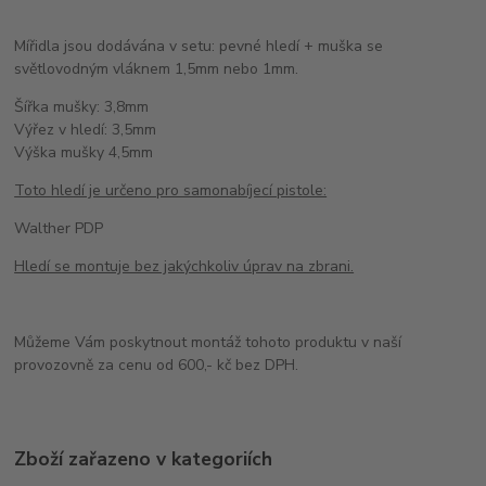
Mířidla jsou dodávána v setu: pevné hledí + muška se
světlovodným vláknem 1,5mm nebo 1mm.
Šířka mušky: 3,8mm
Výřez v hledí: 3,5mm
Výška mušky 4,5mm
Toto hledí je určeno pro samonabíjecí pistole:
Walther PDP
Hledí se montuje bez jakýchkoliv úprav na zbrani.
Můžeme Vám poskytnout montáž tohoto produktu v naší
provozovně za cenu od 600,- kč bez DPH.
Zboží zařazeno v kategoriích