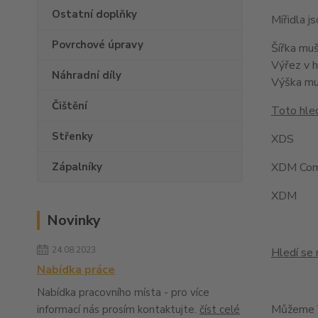
Ostatní doplňky
Mířidla 
Povrchové úpravy
Šířka mu
Výřez v 
Náhradní díly
Výška m
Čištění
Toto hled
Střenky
XDS
Zápalníky
XDM Com
XDM
Novinky
24.08.2023
Hledí se 
Nabídka práce
Nabídka pracovního místa - pro více
Můžeme V
informací nás prosím kontaktujte.
číst celé