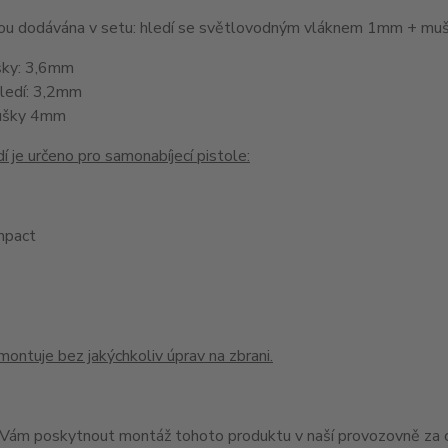
jsou dodávána v setu: hledí se světlovodným vláknem 1mm + 
šky: 3,6mm
hledí: 3,2mm
ušky 4mm
í je určeno pro samonabíjecí pistole:
pact
montuje bez jakýchkoliv úprav na zbrani.
ám poskytnout montáž tohoto produktu v naší provozovně za c