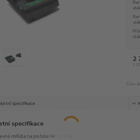
Bar
vlá
Bar
vlá
Prů
vlá
2 
2 2
Číslo p
etní specifikace
tní specifikace
pevná mířidla na pistole HS Product.