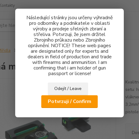
Kontakty
Následující stránky jsou určeny výhradně
pro odborníky a podnikatele v oblasti
Hledat
výroby a prodeje sřelných zbraní a
střeliva. Potvrzuji, že jsem držitel
Zbrojního průkazu nebo Zbrojního
oprávnění. NOTICE! These web pages
ířidla
Pevná mířidla HS Product FO
are designated only for experts and
dealers in field of production and trade
with firearms and ammunition. I am
á mířidla HS Product FO
confirming that i am holder of gun
passport or license!
Kvalit
Odejít / Leave
setu: 
vlákne
Potvrzuji / Confirm
3,2mmV
pistol
Dos