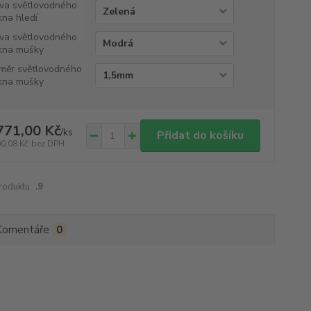
va světlovodného
kna hledí
va světlovodného
kna mušky
měr světlovodného
kna mušky
771,00 Kč
/
ks
Přidat do košíku
90,08 Kč
bez DPH
roduktu:
.9
Komentáře
0