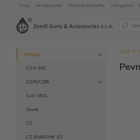
O nás
Jak nakupovat
Obchodní podmínky
Fotogalerie
Úvod
M
Mířidla
Pevn
CZ P-10C
CZ75/CZ85
Colt 1911
Glock
CZ
CZ SHADOW 1/2