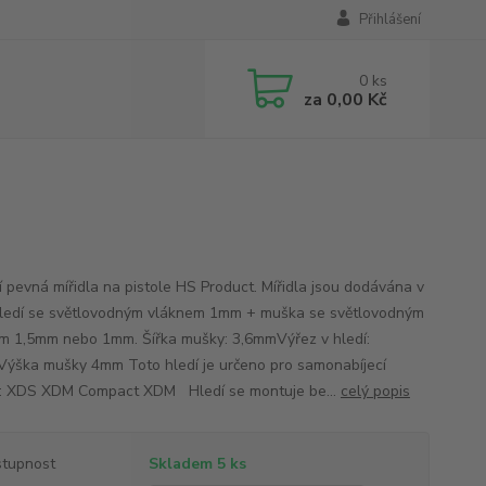
Přihlášení
0
ks
za
0,00 Kč
ní pevná mířidla na pistole HS Product. Mířidla jsou dodávána v
hledí se světlovodným vláknem 1mm + muška se světlovodným
m 1,5mm nebo 1mm. Šířka mušky: 3,6mmVýřez v hledí:
ýška mušky 4mm Toto hledí je určeno pro samonabíjecí
e: XDS XDM Compact XDM Hledí se montuje be...
celý popis
tupnost
Skladem 5 ks