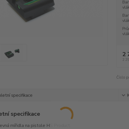
Bar
vlá
Bar
vlá
Prů
vlá
2 
2 2
Číslo p
etní specifikace
tní specifikace
pevná mířidla na pistole HS Product.