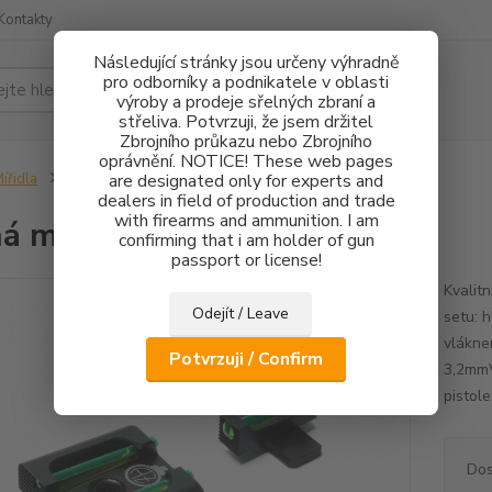
Kontakty
Následující stránky jsou určeny výhradně
pro odborníky a podnikatele v oblasti
Hledat
výroby a prodeje sřelných zbraní a
střeliva. Potvrzuji, že jsem držitel
Zbrojního průkazu nebo Zbrojního
oprávnění. NOTICE! These web pages
ířidla
Pevná mířidla HS Product FO
are designated only for experts and
dealers in field of production and trade
with firearms and ammunition. I am
á mířidla HS Product FO
confirming that i am holder of gun
passport or license!
Kvalit
Odejít / Leave
setu: 
vlákne
Potvrzuji / Confirm
3,2mmV
pistol
Dos