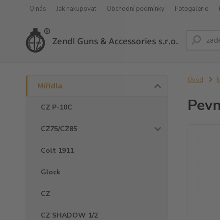
O nás
Jak nakupovat
Obchodní podmínky
Fotogalerie
Úvod
M
Mířidla
Pevn
CZ P-10C
CZ75/CZ85
Colt 1911
Glock
CZ
CZ SHADOW 1/2