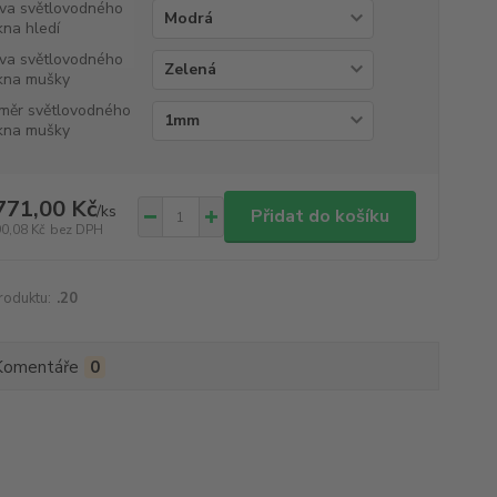
va světlovodného
kna hledí
va světlovodného
kna mušky
měr světlovodného
kna mušky
771,00 Kč
/
ks
Přidat do košíku
90,08 Kč
bez DPH
roduktu:
.20
Komentáře
0