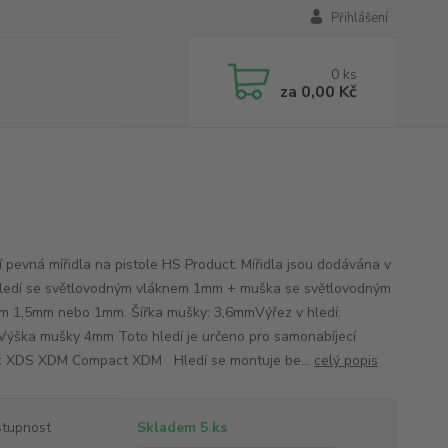
Přihlášení
0
ks
za
0,00 Kč
ní pevná mířidla na pistole HS Product. Mířidla jsou dodávána v
hledí se světlovodným vláknem 1mm + muška se světlovodným
m 1,5mm nebo 1mm. Šířka mušky: 3,6mmVýřez v hledí:
ýška mušky 4mm Toto hledí je určeno pro samonabíjecí
e: XDS XDM Compact XDM Hledí se montuje be...
celý popis
tupnost
Skladem 5 ks