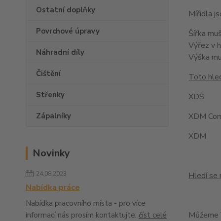
Ostatní doplňky
Mířidla 
Povrchové úpravy
Šířka mu
Výřez v 
Náhradní díly
Výška m
Čištění
Toto hled
Střenky
XDS
Zápalníky
XDM Com
XDM
Novinky
24.08.2023
Hledí se 
Nabídka práce
Nabídka pracovního místa - pro více
Můžeme V
informací nás prosím kontaktujte.
číst celé