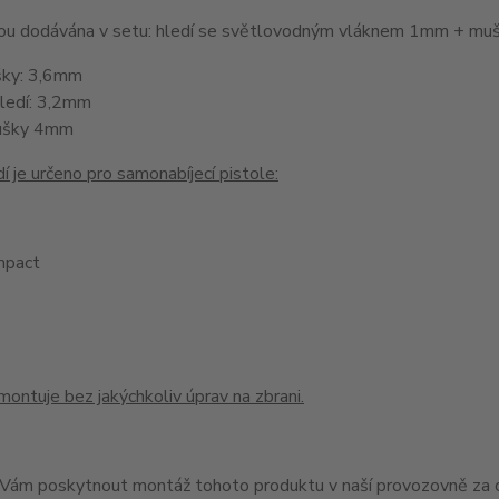
jsou dodávána v setu: hledí se světlovodným vláknem 1mm + 
šky: 3,6mm
hledí: 3,2mm
ušky 4mm
í je určeno pro samonabíjecí pistole:
pact
montuje bez jakýchkoliv úprav na zbrani.
ám poskytnout montáž tohoto produktu v naší provozovně za c