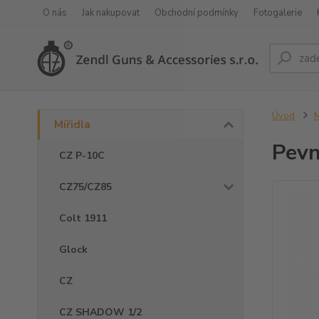
O nás
Jak nakupovat
Obchodní podmínky
Fotogalerie
Úvod
M
Mířidla
Pevn
CZ P-10C
CZ75/CZ85
Colt 1911
Glock
CZ
CZ SHADOW 1/2