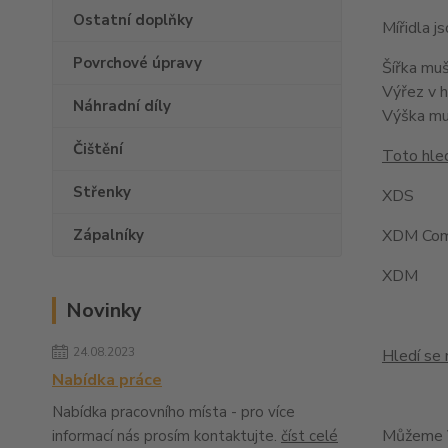
Ostatní doplňky
Mířidla 
Povrchové úpravy
Šířka mu
Výřez v 
Náhradní díly
Výška m
Čištění
Toto hled
Střenky
XDS
Zápalníky
XDM Com
XDM
Novinky
24.08.2023
Hledí se 
Nabídka práce
Nabídka pracovního místa - pro více
Můžeme V
informací nás prosím kontaktujte.
číst celé