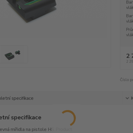
Bar
vlá
Bar
vlá
Prů
vlá
2 
2 2
Číslo p
etní specifikace
tní specifikace
pevná mířidla na pistole HS Product.