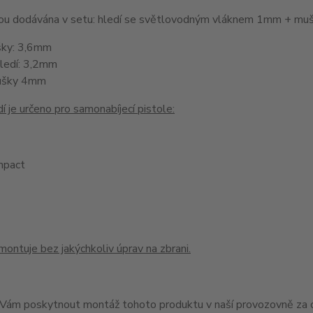
jsou dodávána v setu: hledí se světlovodným vláknem 1mm + 
šky: 3,6mm
hledí: 3,2mm
ušky 4mm
í je určeno pro samonabíjecí pistole:
pact
montuje bez jakýchkoliv úprav na zbrani.
ám poskytnout montáž tohoto produktu v naší provozovně za c