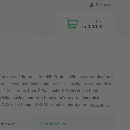
Přihlášení
0
ks
za
0,00 Kč
ní pevná mířidla na pistole HS Product. Mířidla jsou dodávána v
hledí se světlovodným vláknem 1mm + muška se světlovodným
m 1,5mm nebo 1mm. Šířka mušky: 3,6mmVýřez v hledí:
ýška mušky 4mm Toto hledí je určeno pro samonabíjecí
e: XDS XDM Compact XDM Hledí se montuje be...
celý popis
tupnost
Skladem 5 ks