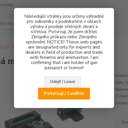
Kontakty
Následující stránky jsou určeny výhradně
pro odborníky a podnikatele v oblasti
Hledat
výroby a prodeje sřelných zbraní a
střeliva. Potvrzuji, že jsem držitel
Zbrojního průkazu nebo Zbrojního
oprávnění. NOTICE! These web pages
ířidla
Pevná mířidla HS Product FO
are designated only for experts and
dealers in field of production and trade
with firearms and ammunition. I am
á mířidla HS Product FO
confirming that i am holder of gun
passport or license!
Kvalit
Odejít / Leave
setu: 
vlákne
Potvrzuji / Confirm
3,2mmV
pistol
Dos