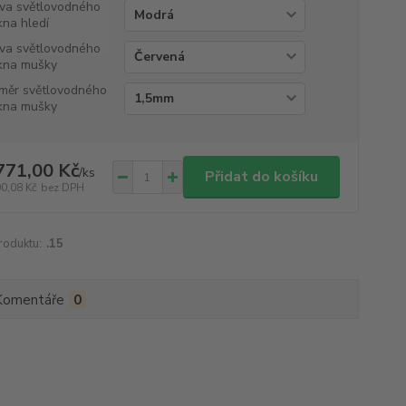
va světlovodného
kna hledí
va světlovodného
kna mušky
měr světlovodného
kna mušky
771,00 Kč
/
ks
Přidat do košíku
90,08 Kč
bez DPH
roduktu:
.15
Komentáře
0