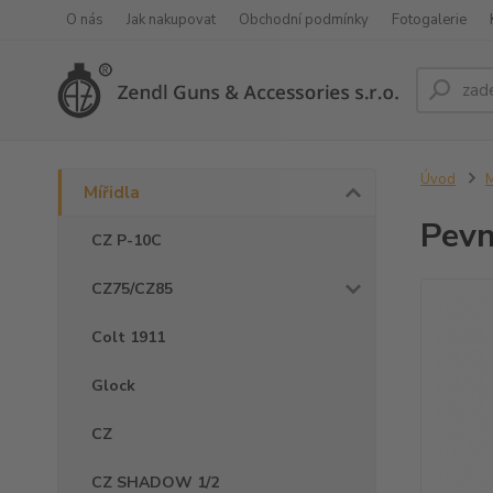
O nás
Jak nakupovat
Obchodní podmínky
Fotogalerie
Úvod
M
Mířidla
Pevn
CZ P-10C
CZ75/CZ85
Colt 1911
Glock
CZ
CZ SHADOW 1/2