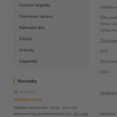
Ostatní doplňky
Mířidla 
Povrchové úpravy
Šířka mu
Výřez v 
Náhradní díly
Výška m
Čištění
Toto hled
Střenky
XDS
Zápalníky
XDM Com
XDM
Novinky
24.08.2023
Hledí se 
Nabídka práce
Nabídka pracovního místa - pro více
Můžeme V
informací nás prosím kontaktujte.
číst celé