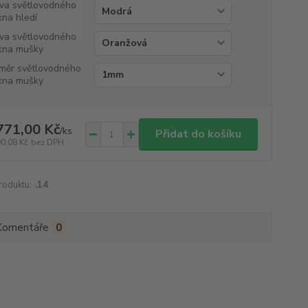
va světlovodného
kna hledí
va světlovodného
kna mušky
měr světlovodného
kna mušky
771,00 Kč
/
ks
Přidat do košíku
90,08 Kč
bez DPH
roduktu:
.14
Komentáře
0