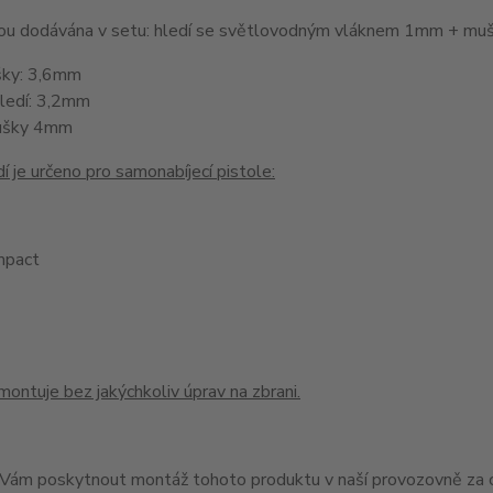
jsou dodávána v setu: hledí se světlovodným vláknem 1mm + 
šky: 3,6mm
hledí: 3,2mm
ušky 4mm
í je určeno pro samonabíjecí pistole:
pact
montuje bez jakýchkoliv úprav na zbrani.
ám poskytnout montáž tohoto produktu v naší provozovně za c