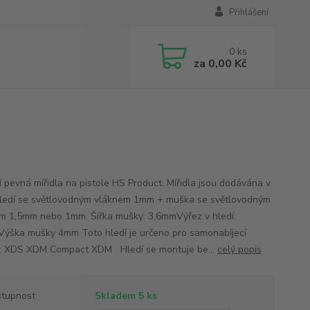
Přihlášení
0
ks
za
0,00 Kč
ní pevná mířidla na pistole HS Product. Mířidla jsou dodávána v
hledí se světlovodným vláknem 1mm + muška se světlovodným
m 1,5mm nebo 1mm. Šířka mušky: 3,6mmVýřez v hledí:
ýška mušky 4mm Toto hledí je určeno pro samonabíjecí
e: XDS XDM Compact XDM Hledí se montuje be...
celý popis
tupnost
Skladem 5 ks