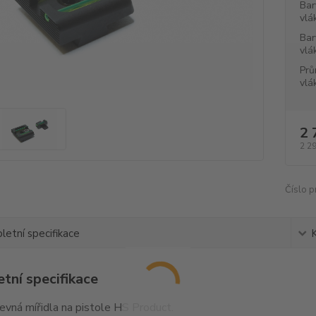
Bar
vlá
Bar
vlá
Prů
vlá
2 
2 2
Číslo p
etní specifikace
tní specifikace
pevná mířidla na pistole HS Product.